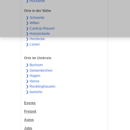
❯ Huckarde
Orte in der Nähe
❯ Schwerte
❯ Witten
❯ Castrop-Rauxel
❯ Holzwickede
❯ Herdecke
❯ Lünen
Orte im Umkreis
❯ Bochum
❯ Gelsenkirchen
❯ Hagen
❯ Herne
❯ Recklinghausen
❯ Iserlohn
Events
Freizeit
Autos
Jobs