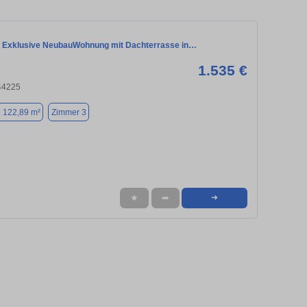
 Exklusive NeubauWohnung mit Dachterrasse in…
1.535 €
44225
. 122,89 m²
Zimmer 3
★
➦
➜