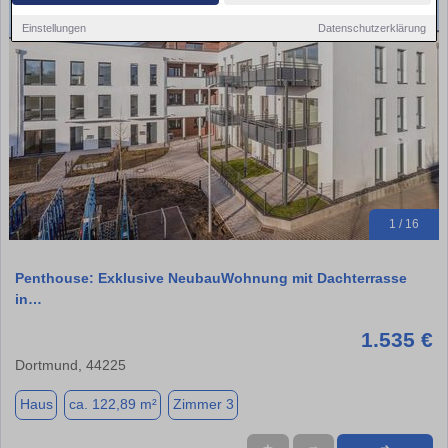
Einstellungen
Datenschutzerklärung
1 / 16
Penthouse: Exklusive NeubauWohnung mit Dachterrasse
in…
1.535 €
Dortmund, 44225
Haus
ca. 122,89 m²
Zimmer 3