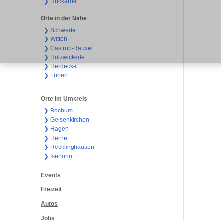
❯ Huckarde
Orte in der Nähe
❯ Schwerte
❯ Witten
❯ Castrop-Rauxel
❯ Holzwickede
❯ Herdecke
❯ Lünen
Orte im Umkreis
❯ Bochum
❯ Gelsenkirchen
❯ Hagen
❯ Herne
❯ Recklinghausen
❯ Iserlohn
Events
Freizeit
Autos
Jobs