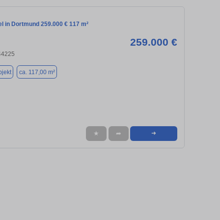
el in Dortmund 259.000 € 117 m²
259.000 €
44225
jekt
ca. 117,00 m²
★
➦
➜