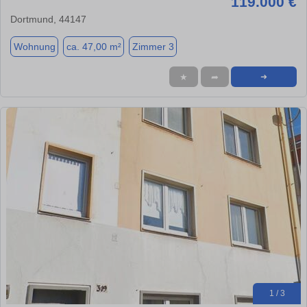
119.000 €
Dortmund, 44147
Wohnung
ca. 47,00 m²
Zimmer 3
★
➦
➜
1 / 3