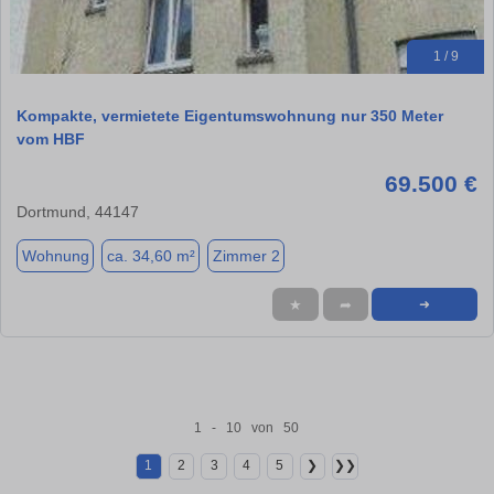
1 / 9
Kompakte, vermietete Eigentumswohnung nur 350 Meter
vom HBF
69.500 €
Dortmund, 44147
Wohnung
ca. 34,60 m²
Zimmer 2
★
➦
➜
1 - 10 von 50
1
2
3
4
5
❯
❯❯