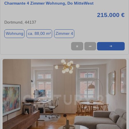
Charmante 4 Zimmer Wohnung, Do MitteWest
215.000 €
Dortmund, 44137
Wohnung
ca. 88,00 m²
Zimmer 4
★
➦
➜