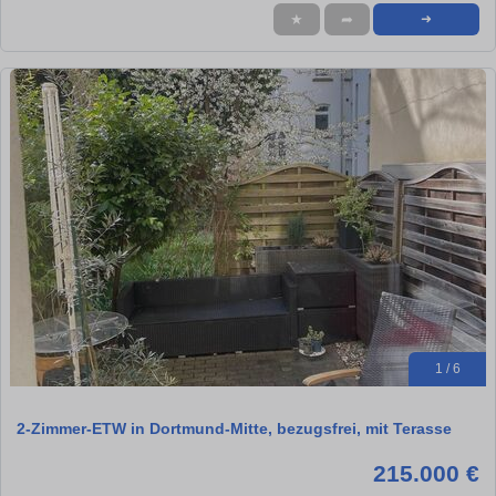
★
➦
➜
1 / 6
2-Zimmer-ETW in Dortmund-Mitte, bezugsfrei, mit Terasse
215.000 €