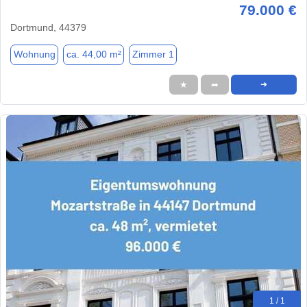
79.000 €
Dortmund, 44379
Wohnung
ca. 44,00 m²
Zimmer 1
★
➦
➜
1 / 1