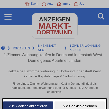
Event
Auto
Immo
Job
ANZEIGEN
MARKT-
DORTMUND
INNENSTADT-
1-ZIMMER-WOHNUNG-
❯
IMMOBILIEN
❯
❯
WEST
KAUFEN
1-Zimmer-Wohnung kaufen in Dortmund Innenstadt West –
Dein eigenes Apartment finden
Jetzt eine Einzimmerwohnung in Dortmund Innenstadt West
kaufen – Kapitalanlage & Selbstnutzung
Finde eine 1-Zimmer-Wohnung zum Kauf in Dortmund! Ideal als
Kapitalanlage, Pendlerwohnung oder für Singles – jetzt Angebote
entdecken.
Alle Cookies akzeptieren
Alle Cookies ablehnen