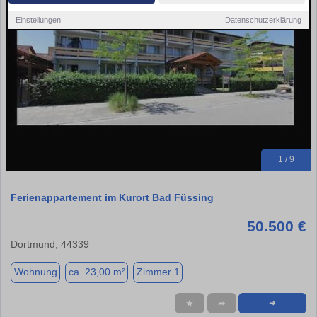
Einstellungen
Datenschutzerklärung
1 / 9
Ferienappartement im Kurort Bad Füssing
50.500 €
Dortmund, 44339
Wohnung
ca. 23,00 m²
Zimmer 1
★
➦
➜