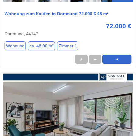
Wohnung zum Kaufen in Dortmund 72.000 € 48 m²
72.000 €
Dortmund, 44147
Wohnung
ca. 48,00 m²
Zimmer 1
★
➦
➜