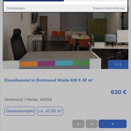
Einstellungen
Datenschutzerklärung
1 / 1
Einzelhandel in Dortmund Hörde 630 € 42 m²
630 €
Dortmund / Hörde, 44263
Gewerbeobjekt
ca. 42,00 m²
★
➦
➜