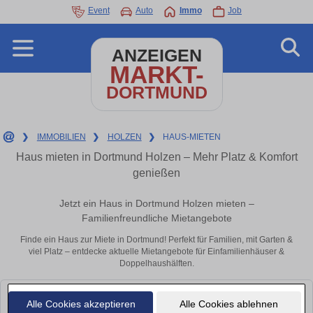
Event
Auto
Immo
Job
ANZEIGEN
MARKT-
DORTMUND
❯
IMMOBILIEN
❯
HOLZEN
❯
HAUS-MIETEN
Haus mieten in Dortmund Holzen – Mehr Platz & Komfort
genießen
Jetzt ein Haus in Dortmund Holzen mieten –
Familienfreundliche Mietangebote
Finde ein Haus zur Miete in Dortmund! Perfekt für Familien, mit Garten &
viel Platz – entdecke aktuelle Mietangebote für Einfamilienhäuser &
Doppelhaushälften.
Leider konnten wir derzeit keine passenden Objekte finden. Schauen Sie
Alle Cookies akzeptieren
Alle Cookies ablehnen
bald wieder vorbei!