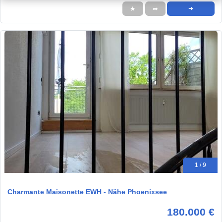
★
➦
➜
1 / 9
Charmante Maisonette EWH - Nähe Phoenixsee
180.000 €