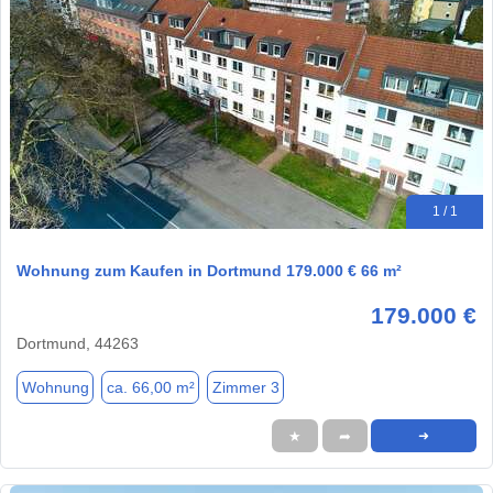
1 / 1
Wohnung zum Kaufen in Dortmund 179.000 € 66 m²
179.000 €
Dortmund, 44263
Wohnung
ca. 66,00 m²
Zimmer 3
★
➦
➜