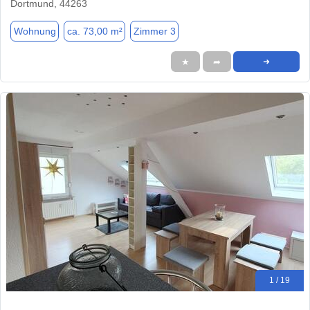
Dortmund, 44263
Wohnung
ca. 73,00 m²
Zimmer 3
★
➦
➜
1 / 19