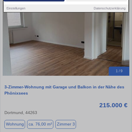
Einstellungen
Datenschutzerklärung
1 / 9
3-Zimmer-Wohnung mit Garage und Balkon in der Nähe des
Phönixsees
215.000 €
Dortmund, 44263
Wohnung
ca. 76,00 m²
Zimmer 3