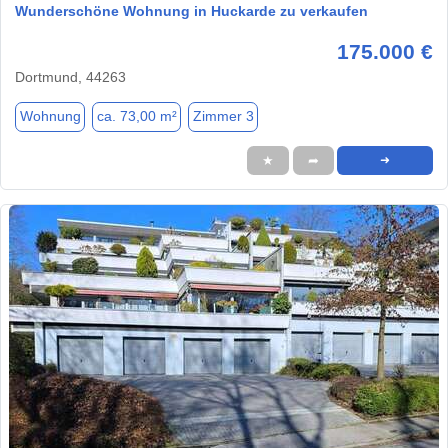
Wunderschöne Wohnung in Huckarde zu verkaufen
175.000 €
Dortmund, 44263
Wohnung
ca. 73,00 m²
Zimmer 3
★
➦
➜