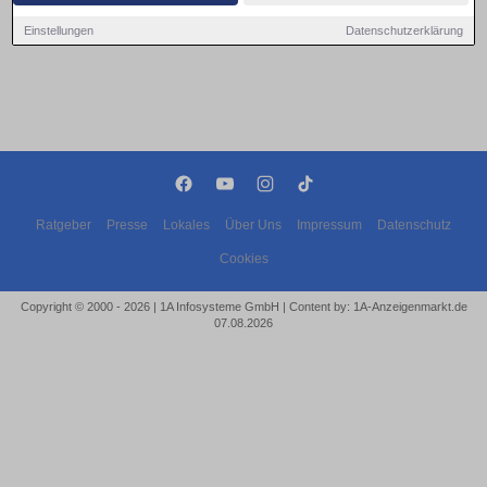
Einstellungen
Datenschutzerklärung
Ratgeber
Presse
Lokales
Über Uns
Impressum
Datenschutz
Cookies
Copyright © 2000 - 2026 | 1A Infosysteme GmbH | Content by: 1A-Anzeigenmarkt.de
07.08.2026