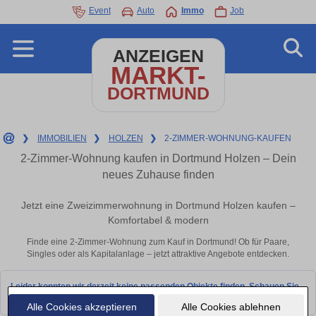
Event
Auto
Immo
Job
ANZEIGEN
MARKT-
DORTMUND
❯
IMMOBILIEN
❯
HOLZEN
❯
2-ZIMMER-WOHNUNG-KAUFEN
2-Zimmer-Wohnung kaufen in Dortmund Holzen – Dein
neues Zuhause finden
Jetzt eine Zweizimmerwohnung in Dortmund Holzen kaufen –
Komfortabel & modern
Finde eine 2-Zimmer-Wohnung zum Kauf in Dortmund! Ob für Paare,
Singles oder als Kapitalanlage – jetzt attraktive Angebote entdecken.
Leider konnten wir derzeit keine passenden Objekte finden. Schauen Sie
bald wieder vorbei!
Alle Cookies akzeptieren
Alle Cookies ablehnen