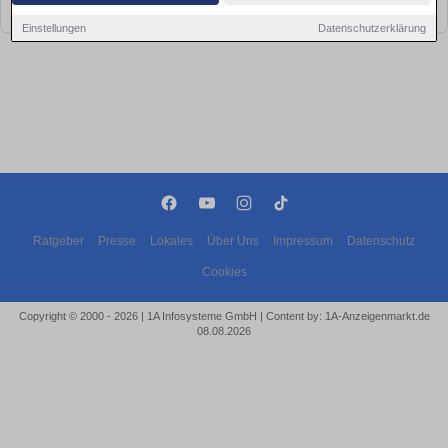
bald wieder vorbei!
Einstellungen
Datenschutzerklärung
Ratgeber
Presse
Lokales
Über Uns
Impressum
Datenschutz
Cookies
Copyright © 2000 - 2026 | 1A Infosysteme GmbH | Content by: 1A-Anzeigenmarkt.de
08.08.2026