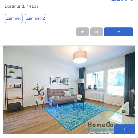
Dortmund, 44137
Zimmer
Zimmer 2
★
➦
➜
1 / 1