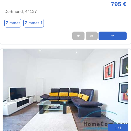
795 €
Dortmund, 44137
Zimmer
Zimmer 1
★
➦
➜
1 / 1