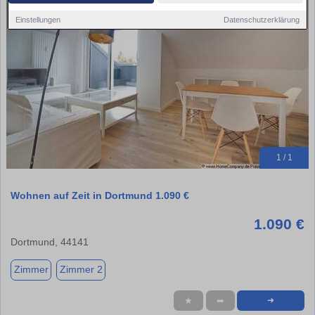
Einstellungen
Datenschutzerklärung
1 / 1
Wohnen auf Zeit in Dortmund 1.090 €
1.090 €
Dortmund, 44141
Zimmer
Zimmer 2
★
➦
➜