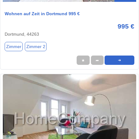
Wohnen auf Zeit in Dortmund 995 €
995 €
Dortmund, 44263
Zimmer
Zimmer 2
★
➦
➜