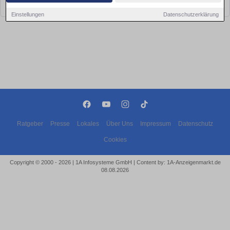
bald wieder vorbei!
Einstellungen
Datenschutzerklärung
Ratgeber
Presse
Lokales
Über Uns
Impressum
Datenschutz
Cookies
Copyright © 2000 - 2026 | 1A Infosysteme GmbH | Content by: 1A-Anzeigenmarkt.de
08.08.2026