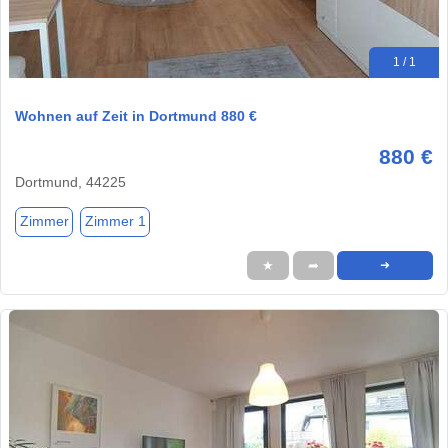
1 / 1
Wohnen auf Zeit in Dortmund 880 €
880 €
Dortmund, 44225
Zimmer
Zimmer 1
★
➦
➜