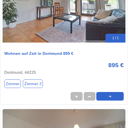
1 / 1
Wohnen auf Zeit in Dortmund 895 €
895 €
Dortmund, 44225
Zimmer
Zimmer 2
★
➦
➜