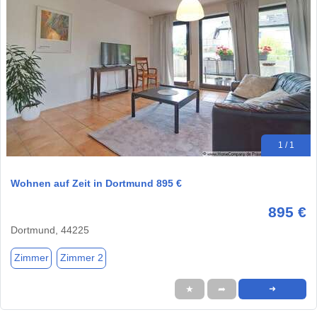
1 / 1
Wohnen auf Zeit in Dortmund 895 €
895 €
Dortmund, 44225
Zimmer
Zimmer 2
★
➦
➜