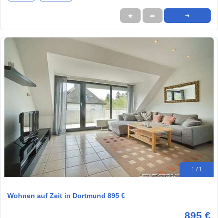
★
➦
➜
1 / 1
Wohnen auf Zeit in Dortmund 895 €
895 €