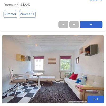
Dortmund, 44225
Zimmer
Zimmer 1
★
➦
➜
1 / 1