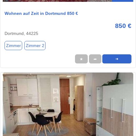
Wohnen auf Zeit in Dortmund 850 €
850 €
Dortmund, 44225
Zimmer
Zimmer 2
★
➦
➜