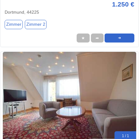
1.250 €
Dortmund, 44225
Zimmer
Zimmer 2
★
➦
➜
1 / 1