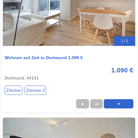
1 / 1
Wohnen auf Zeit in Dortmund 1.090 €
1.090 €
Dortmund, 44141
Zimmer
Zimmer 2
★
➦
➜