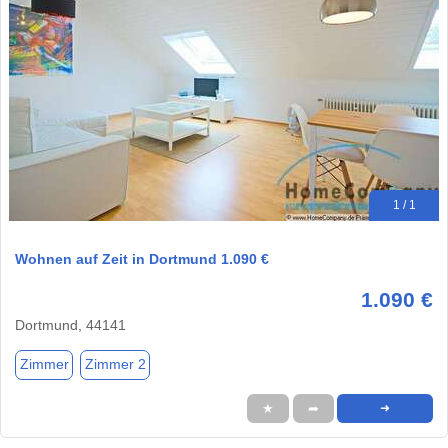
1 / 1
Wohnen auf Zeit in Dortmund 1.090 €
1.090 €
Dortmund, 44141
Zimmer
Zimmer 2
★
➦
➜