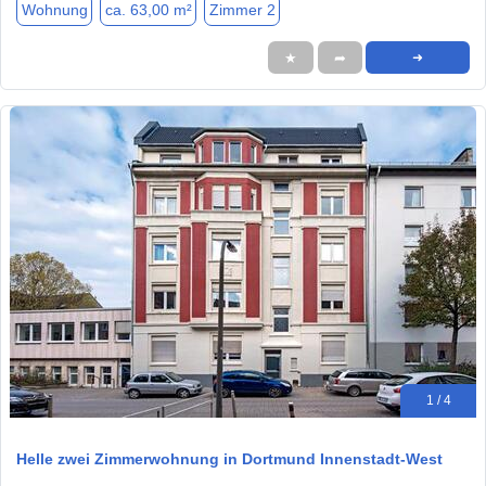
Wohnung
ca. 63,00 m²
Zimmer 2
★
➦
➜
1 / 4
Helle zwei Zimmerwohnung in Dortmund Innenstadt-West