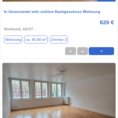
In Unionviertel sehr schöne Dachgeschoss Wohnung
620 €
Dortmund, 44137
Wohnung
ca. 45,00 m²
Zimmer 2
★
➦
➜