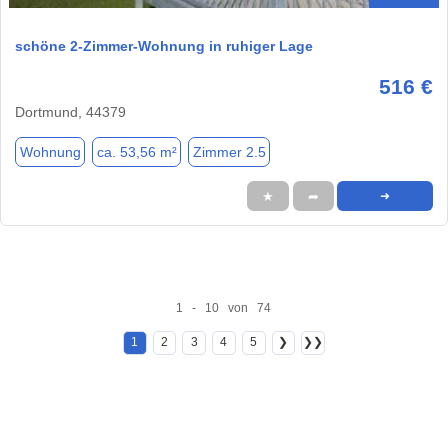
schöne 2-Zimmer-Wohnung in ruhiger Lage
516 €
Dortmund, 44379
Wohnung
ca. 53,56 m²
Zimmer 2.5
★
➦
➜
1 - 10 von 74
1
2
3
4
5
❯
❯❯