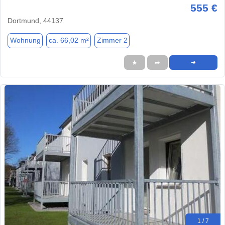
555 €
Dortmund, 44137
Wohnung
ca. 66,02 m²
Zimmer 2
★
➦
➜
1 / 7