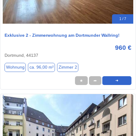
1 / 7
Exklusive 2 - Zimmerwohnung am Dortmunder Wallring!
960 €
Dortmund, 44137
Wohnung
ca. 96,00 m²
Zimmer 2
★
➦
➜