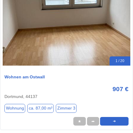
1 / 20
Wohnen am Ostwall
907 €
Dortmund, 44137
Wohnung
ca. 87,00 m²
Zimmer 3
★
➦
➜