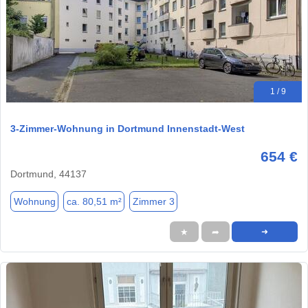
1 / 9
3-Zimmer-Wohnung in Dortmund Innenstadt-West
654 €
Dortmund, 44137
Wohnung
ca. 80,51 m²
Zimmer 3
★
➦
➜