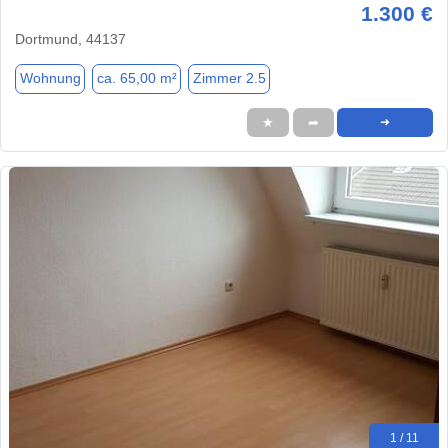
1.300 €
Dortmund, 44137
Wohnung
ca. 65,00 m²
Zimmer 2.5
★
➦
➜
1 / 11