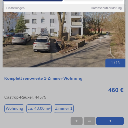
Einstellungen
Datenschutzerklärung
1 / 13
Komplett renovierte 1-Zimmer-Wohnung
460 €
Castrop-Rauxel, 44575
Wohnung
ca. 43,00 m²
Zimmer 1
★
➦
➜