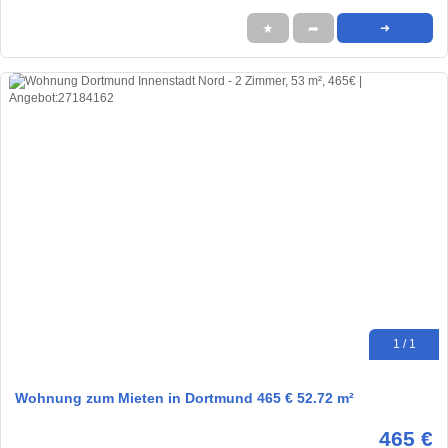
★
➦
➜
1 / 1
Wohnung zum Mieten in Dortmund 465 € 52.72 m²
465 €