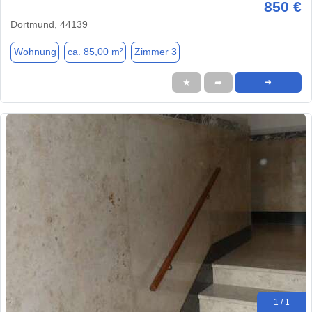
850 €
Dortmund, 44139
Wohnung
ca. 85,00 m²
Zimmer 3
★
➦
➜
1 / 1