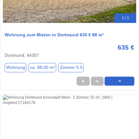
1 / 1
Wohnung zum Mieten in Dortmund 635 € 88 m²
635 €
Dortmund, 44357
Wohnung
ca. 88,00 m²
Zimmer 5.5
★
➦
➜