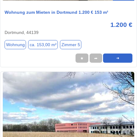
Wohnung zum Mieten in Dortmund 1.200 € 153 m²
1.200 €
Dortmund, 44139
Wohnung
ca. 153,00 m²
Zimmer 5
★
➦
➜