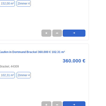
. 152,00 m²
Zimmer 4
★
➦
➜
aufen in Dortmund Brackel 360.000 € 102.31 m²
360.000 €
Brackel, 44309
. 102,31 m²
Zimmer 4
★
➦
➜