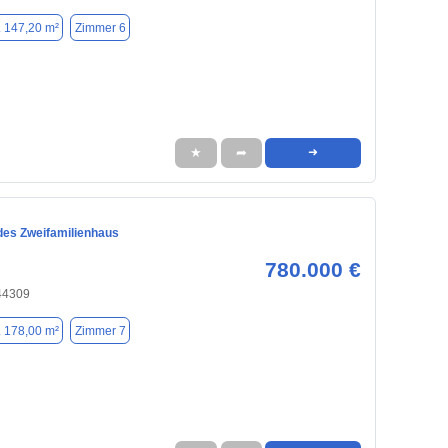
. 147,20 m²
Zimmer 6
★
➦
➜
des Zweifamilienhaus
780.000 €
44309
. 178,00 m²
Zimmer 7