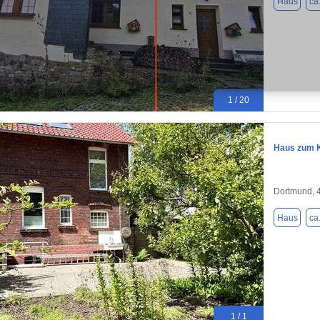
Haus
ca
1 / 20
Haus zum K
Dortmund, 
Haus
ca
1 / 1