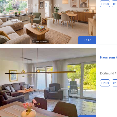
Haus
ca
1 / 12
Haus zum K
Dortmund / 
Haus
ca