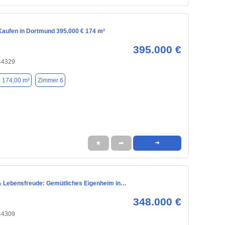
aufen in Dortmund 395.000 € 174 m²
395.000 €
44329
. 174,00 m²
Zimmer 6
★
➦
➜
t & Lebensfreude: Gemütliches Eigenheim in…
348.000 €
44309