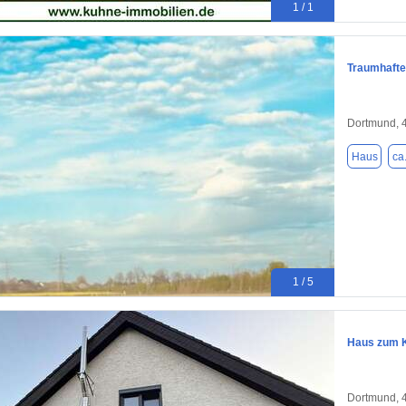
1 / 1
Traumhafte
Dortmund, 
Haus
ca
1 / 5
Haus zum K
Dortmund, 