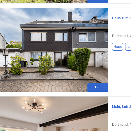
Haus zum K
Dortmund, 
Haus
ca
1 / 1
Licht, Luf
Dortmund, 