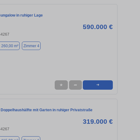
ungalow in ruhiger Lage
590.000 €
44267
. 260,00 m²
Zimmer 4
★
➦
➜
Doppelhaushälfte mit Garten in ruhiger Privatstraße
319.000 €
44267