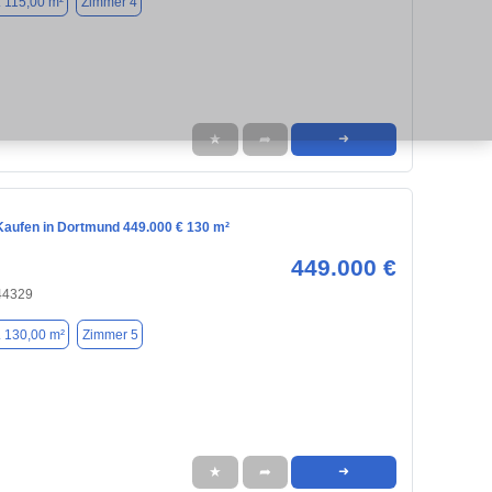
. 115,00 m²
Zimmer 4
★
➦
➜
aufen in Dortmund 449.000 € 130 m²
449.000 €
44329
. 130,00 m²
Zimmer 5
★
➦
➜