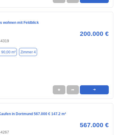
s wohnen mit Feldblick
200.000 €
44319
. 90,00 m²
Zimmer 4
★
➦
➜
aufen in Dortmund 567.000 € 147.2 m²
567.000 €
44267