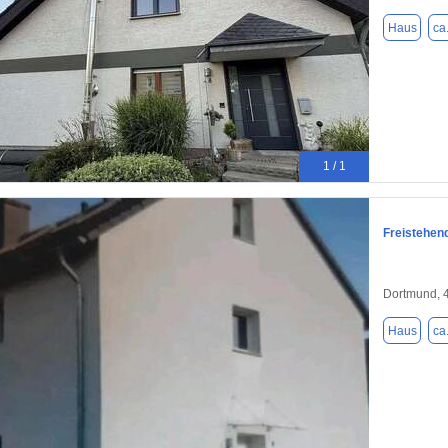
Haus
ca
1 / 1
Freistehen
Dortmund, 
Haus
ca