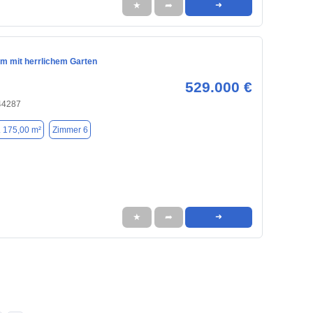
★
➦
➜
im mit herrlichem Garten
529.000 €
44287
. 175,00 m²
Zimmer 6
★
➦
➜