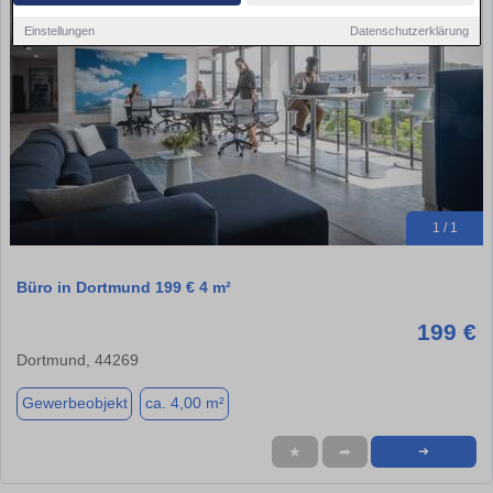
Einstellungen
Datenschutzerklärung
1 / 1
Büro in Dortmund 199 € 4 m²
199 €
Dortmund, 44269
Gewerbeobjekt
ca. 4,00 m²
★
➦
➜