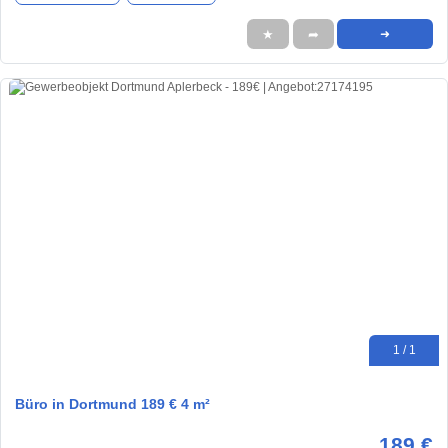
★
➦
➜
1 / 1
Büro in Dortmund 189 € 4 m²
189 €