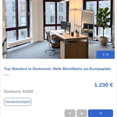
1 / 4
Top Standort in Dortmund: Helle Bürofläche am Europaplatz
–…
1.230 €
Dortmund, 44269
Gewerbeobjekt
★
➦
➜