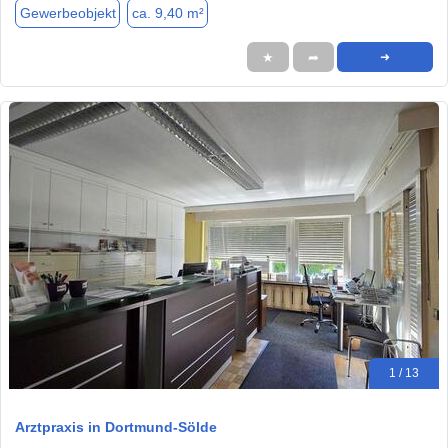
Gewerbeobjekt
ca. 9,40 m²
★
➦
➜
1 / 13
Arztpraxis in Dortmund-Sölde