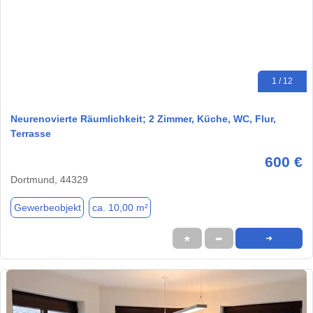
1 / 12
Neurenovierte Räumlichkeit; 2 Zimmer, Küche, WC, Flur,
Terrasse
600 €
Dortmund, 44329
Gewerbeobjekt
ca. 10,00 m²
★
➦
➜