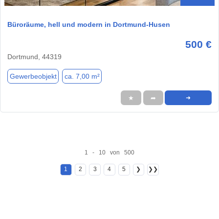
Büroräume, hell und modern in Dortmund-Husen
500 €
Dortmund, 44319
Gewerbeobjekt
ca. 7,00 m²
★
➦
➜
1 - 10 von 500
1
2
3
4
5
❯
❯❯