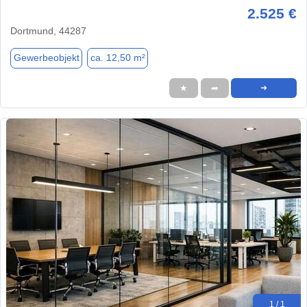
2.525 €
Dortmund, 44287
Gewerbeobjekt
ca. 12,50 m²
★
➦
➜
1 / 1