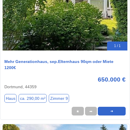
1 / 1
Mehr Generationhaus, sep.Elternhaus 90qm oder Miete
1200€
650.000 €
Dortmund, 44359
Haus
ca. 290,00 m²
Zimmer 9
★
➦
➜