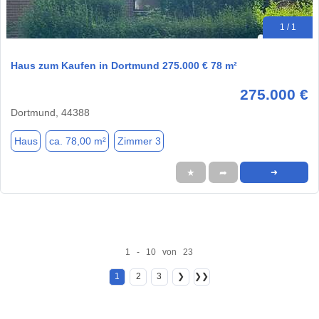
1 / 1
Haus zum Kaufen in Dortmund 275.000 € 78 m²
275.000 €
Dortmund, 44388
Haus
ca. 78,00 m²
Zimmer 3
★
➦
➜
1 - 10 von 23
1
2
3
❯
❯❯