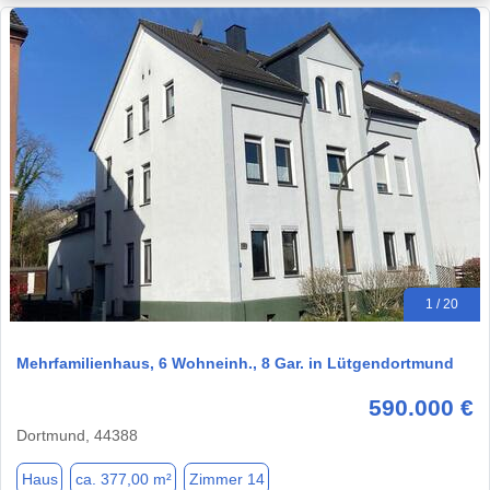
1 / 20
Mehrfamilienhaus, 6 Wohneinh., 8 Gar. in Lütgendortmund
590.000 €
Dortmund, 44388
Haus
ca. 377,00 m²
Zimmer 14