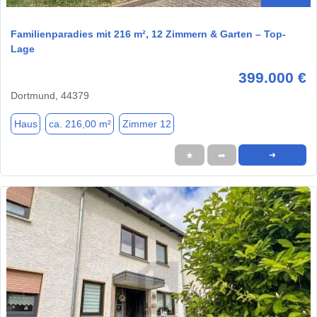
Familienparadies mit 216 m², 12 Zimmern & Garten – Top-
Lage
399.000 €
Dortmund, 44379
Haus
ca. 216,00 m²
Zimmer 12
★
➦
➜