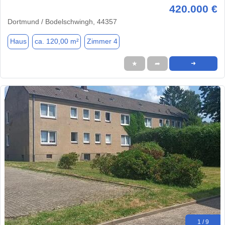
420.000 €
Dortmund / Bodelschwingh, 44357
Haus
ca. 120,00 m²
Zimmer 4
★
➦
➜
1 / 9