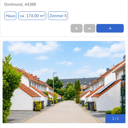
Dortmund, 44388
Haus
ca. 174,00 m²
Zimmer 5
★
➦
➜
1 / 1