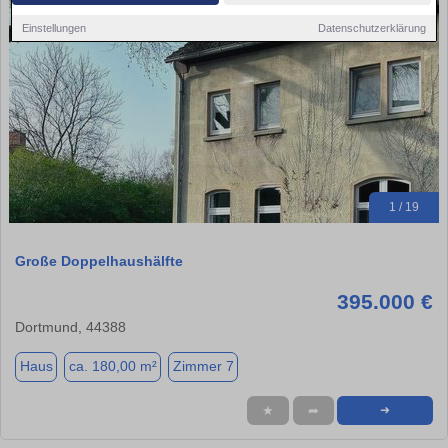
Einstellungen
Datenschutzerklärung
1 / 19
Große Doppelhaushälfte
395.000 €
Dortmund, 44388
Haus
ca. 180,00 m²
Zimmer 7
★
➦
➜