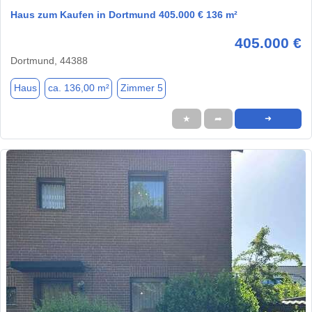
Haus zum Kaufen in Dortmund 405.000 € 136 m²
405.000 €
Dortmund, 44388
Haus
ca. 136,00 m²
Zimmer 5
★
➦
➜