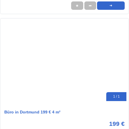
★
➦
➜
1 / 1
Büro in Dortmund 199 € 4 m²
199 €