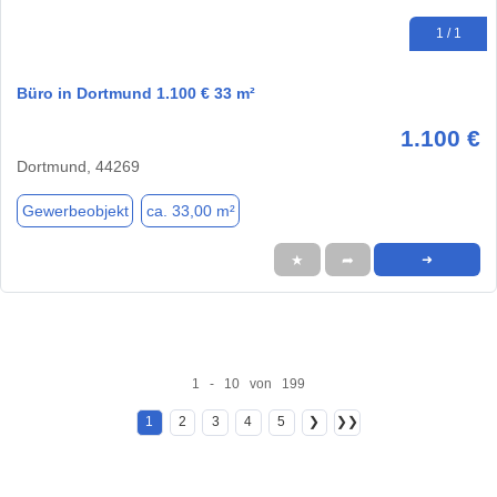
1 / 1
Büro in Dortmund 1.100 € 33 m²
1.100 €
Dortmund, 44269
Gewerbeobjekt
ca. 33,00 m²
★
➦
➜
1 - 10 von 199
1
2
3
4
5
❯
❯❯