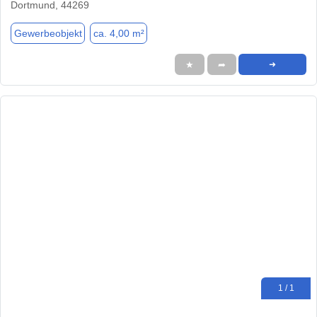
Dortmund, 44269
Gewerbeobjekt
ca. 4,00 m²
★
➦
➜
1 / 1