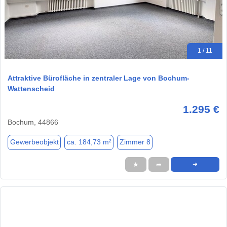
1 / 11
Attraktive Bürofläche in zentraler Lage von Bochum-
Wattenscheid
1.295 €
Bochum, 44866
Gewerbeobjekt
ca. 184,73 m²
Zimmer 8
★
➦
➜