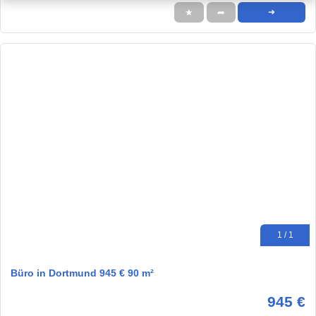
★
➦
➜
1 / 1
Büro in Dortmund 945 € 90 m²
945 €