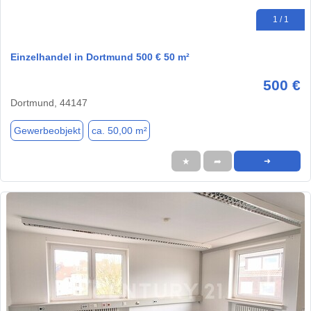
1 / 1
Einzelhandel in Dortmund 500 € 50 m²
500 €
Dortmund, 44147
Gewerbeobjekt
ca. 50,00 m²
★
➦
➜