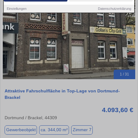
Einstellungen
Datenschutzerklärung
1 / 31
Attraktive Fahrschulfläche in Top-Lage von Dortmund-
Brackel
4.093,60 €
Dortmund / Brackel, 44309
Gewerbeobjekt
ca. 344,00 m²
Zimmer 7