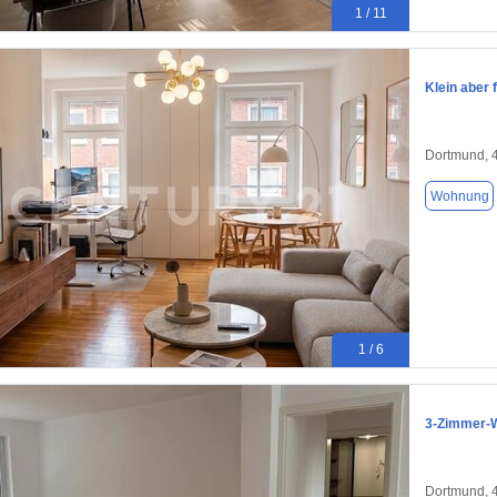
1 / 11
Klein aber 
Dortmund, 
Wohnung
1 / 6
3-Zimmer-W
Dortmund, 