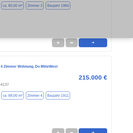
ca. 60,00 m²
Zimmer 3
Baujahr 1960
★
➦
➜
4 Zimmer Wohnung, Do MitteWest
215.000 €
44137
ca. 88,00 m²
Zimmer 4
Baujahr 1911
★
➦
➜