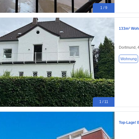
1 / 9
133m² Wohn
Dortmund, 
Wohnung
1 / 11
Top-Lage! 