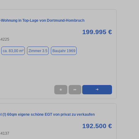
-Wohnung in Top-Lage von Dortmund-Hombruch
199.995 €
44225
ca. 83,00 m²
Zimmer 3.5
Baujahr 1969
★
➦
➜
l (!) 60qm eigene schöne EGT von privat zu verkaufen
192.500 €
44137