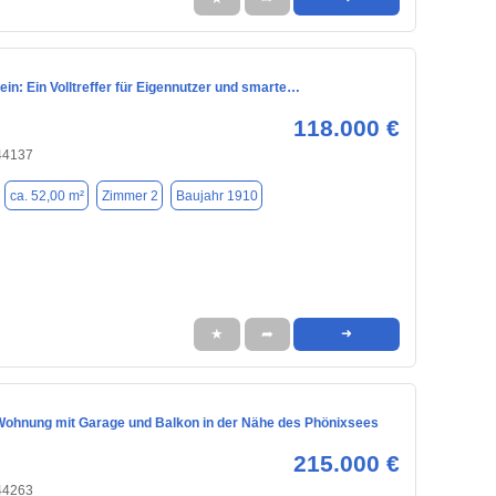
fein: Ein Volltreffer für Eigennutzer und smarte…
118.000 €
44137
ca. 52,00 m²
Zimmer 2
Baujahr 1910
★
➦
➜
ohnung mit Garage und Balkon in der Nähe des Phönixsees
215.000 €
44263