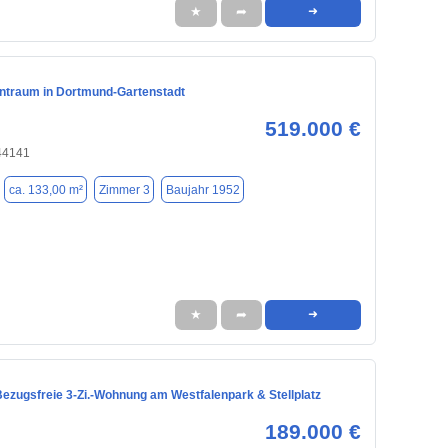
★
➦
➜
traum in Dortmund-Gartenstadt
519.000 €
44141
ca. 133,00 m²
Zimmer 3
Baujahr 1952
★
➦
➜
Bezugsfreie 3-Zi.-Wohnung am Westfalenpark & Stellplatz
189.000 €