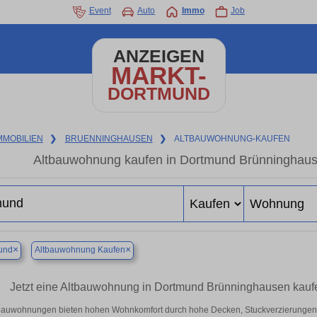
Event
Auto
Immo
Job
ANZEIGEN
MARKT-
DORTMUND
MMOBILIEN
❯
BRUENNINGHAUSEN
❯
ALTBAUWOHNUNG-KAUFEN
Altbauwohnung kaufen in Dortmund Brünninghause
×
×
und
Altbauwohnung Kaufen
Jetzt eine Altbauwohnung in Dortmund Brünninghausen kau
bauwohnungen bieten hohen Wohnkomfort durch hohe Decken, Stuckverzierungen