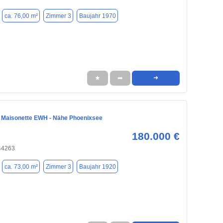
ca. 76,00 m²
Zimmer 3
Baujahr 1970
★
➦
➜
Maisonette EWH - Nähe Phoenixsee
180.000 €
44263
ca. 73,00 m²
Zimmer 3
Baujahr 1920