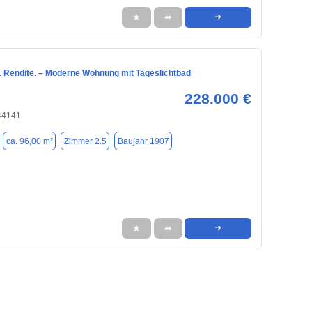
★
➦
➜
t. Rendite. – Moderne Wohnung mit Tageslichtbad
228.000 €
44141
ca. 96,00 m²
Zimmer 2.5
Baujahr 1907
★
➦
➜