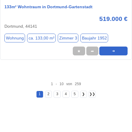
133m² Wohntraum in Dortmund-Gartenstadt
519.000 €
Dortmund, 44141
Wohnung
ca. 133,00 m²
Zimmer 3
Baujahr 1952
★
➦
➜
1 - 10 von 259
1
2
3
4
5
❯
❯❯