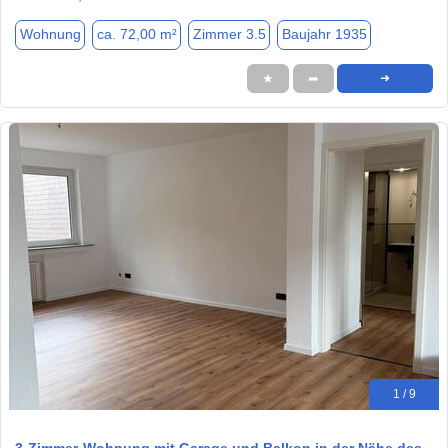
Wohnung
ca. 72,00 m²
Zimmer 3.5
Baujahr 1935
★
➦
➜
1 / 9