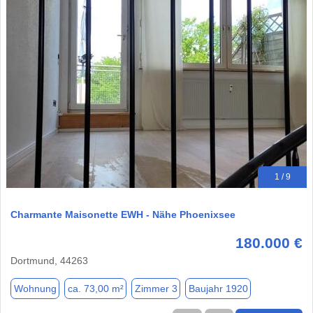
1 / 9
Charmante Maisonette EWH - Nähe Phoenixsee
180.000 €
Dortmund, 44263
Wohnung
ca. 73,00 m²
Zimmer 3
Baujahr 1920