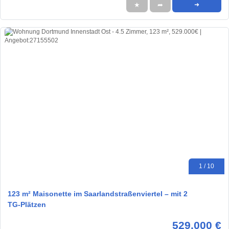
★
➦
➜
1 / 10
123 m² Maisonette im Saarlandstraßenviertel – mit 2
TG‑Plätzen
529.000 €