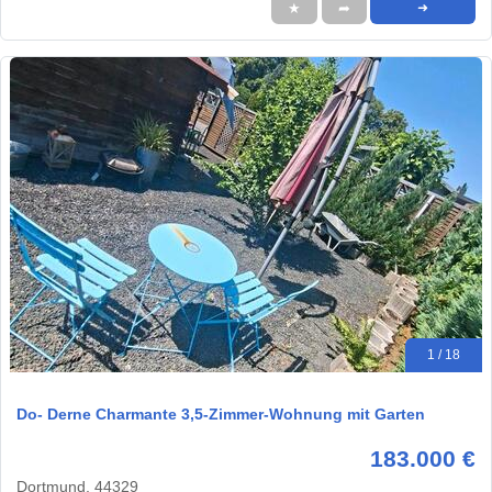
★
➦
➜
1 / 18
Do- Derne Charmante 3,5-Zimmer-Wohnung mit Garten
183.000 €
Dortmund, 44329