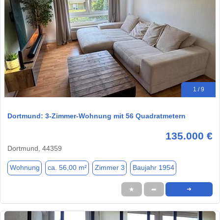
1 / 9
Dortmund: 3-Zimmer-Wohnung mit 56 Quadratmetern
135.000 €
Dortmund, 44359
Wohnung
ca. 56,00 m²
Zimmer 3
Baujahr 1954
★
➦
➜