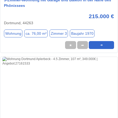
3-Zimmer-Wohnung mit Garage und Balkon in der Nähe des
Phönixsees
215.000 €
Dortmund, 44263
Wohnung
ca. 76,00 m²
Zimmer 3
Baujahr 1970
★
➦
➜