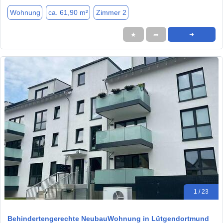
Wohnung
ca. 61,90 m²
Zimmer 2
★
➦
➜
1 / 23
Behindertengerechte NeubauWohnung in Lütgendortmund