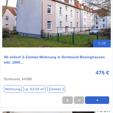
1 / 15
Ab sofort! 2-Zimmer-Wohnung in Dortmund Bövinghausen
inkl. 1000…
475 €
Dortmund, 44388
Wohnung
ca. 63,54 m²
Zimmer 2
★
➦
➜