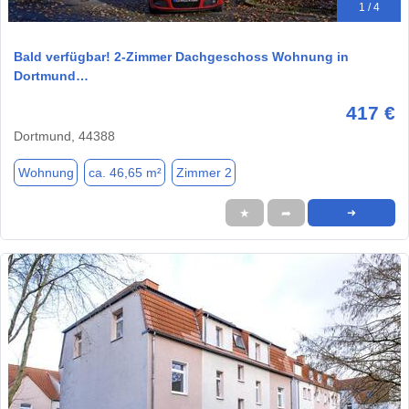
1 / 4
Bald verfügbar! 2-Zimmer Dachgeschoss Wohnung in
Dortmund…
417 €
Dortmund, 44388
Wohnung
ca. 46,65 m²
Zimmer 2
★
➦
➜