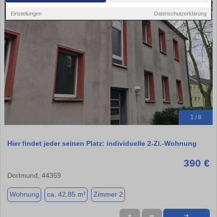
Einstellungen
Datenschutzerklärung
1 / 8
Hier findet jeder seinen Platz: individuelle 2-Zi.-Wohnung
390 €
Dortmund, 44359
Wohnung
ca. 42,85 m²
Zimmer 2
★
➦
➜