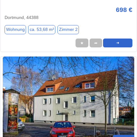
698 €
Dortmund, 44388
Wohnung
ca. 53,68 m²
Zimmer 2
★
➦
➜