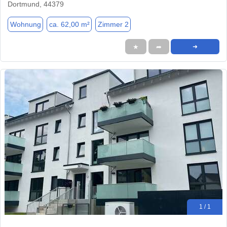
Dortmund, 44379
Wohnung
ca. 62,00 m²
Zimmer 2
★
➦
➜
1 / 1