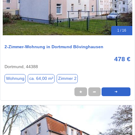
1 / 16
2-Zimmer-Wohnung in Dortmund Bövinghausen
478 €
Dortmund, 44388
Wohnung
ca. 64,00 m²
Zimmer 2
★
➦
➜