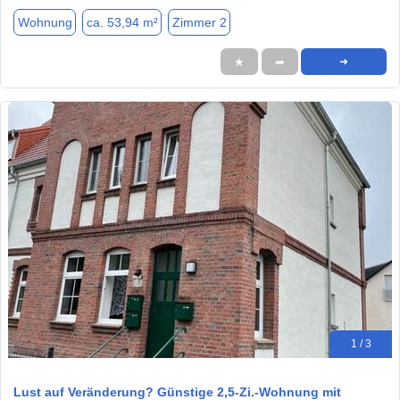
Wohnung
ca. 53,94 m²
Zimmer 2
★
➦
➜
1 / 3
Lust auf Veränderung? Günstige 2,5-Zi.-Wohnung mit