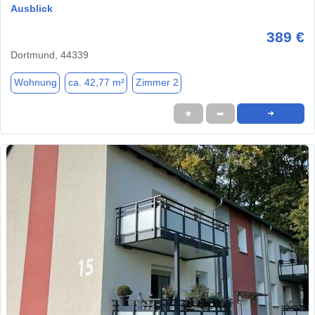
Ausblick
389 €
Dortmund, 44339
Wohnung
ca. 42,77 m²
Zimmer 2
★
➦
➜