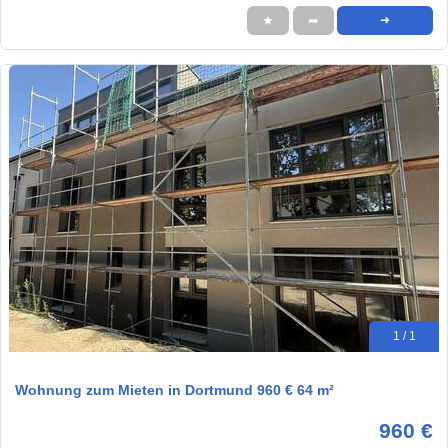
★
➦
➜
1 / 1
Wohnung zum Mieten in Dortmund 960 € 64 m²
960 €