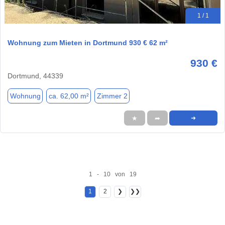
1 / 1
Wohnung zum Mieten in Dortmund 930 € 62 m²
930 €
Dortmund, 44339
Wohnung
ca. 62,00 m²
Zimmer 2
★
➦
➜
1 - 10 von 19
1
2
❯
❯❯