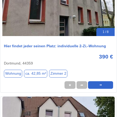
1 / 8
Hier findet jeder seinen Platz: individuelle 2-Zi.-Wohnung
390 €
Dortmund, 44359
Wohnung
ca. 42,85 m²
Zimmer 2
★
➦
➜