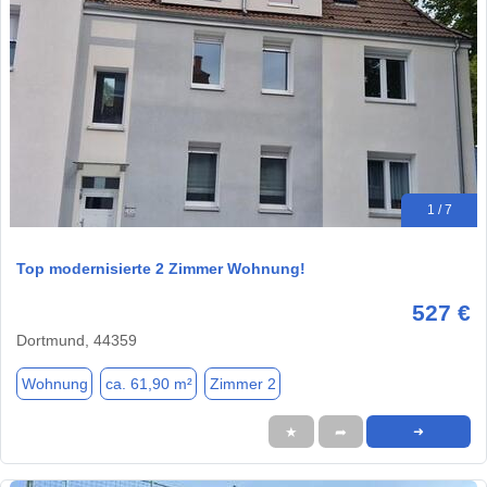
1 / 7
Top modernisierte 2 Zimmer Wohnung!
527 €
Dortmund, 44359
Wohnung
ca. 61,90 m²
Zimmer 2
★
➦
➜