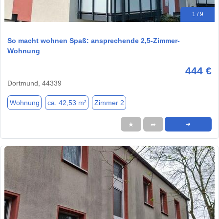
1 / 9
So macht wohnen Spaß: ansprechende 2,5-Zimmer-
Wohnung
444 €
Dortmund, 44339
Wohnung
ca. 42,53 m²
Zimmer 2
★
➦
➜