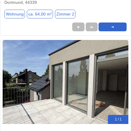
Dortmund, 44339
Wohnung
ca. 64,00 m²
Zimmer 2
★
➦
➜
1 / 1