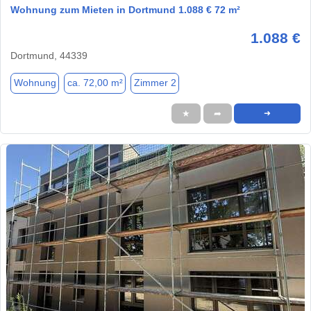
Wohnung zum Mieten in Dortmund 1.088 € 72 m²
1.088 €
Dortmund, 44339
Wohnung
ca. 72,00 m²
Zimmer 2
★
➦
➜