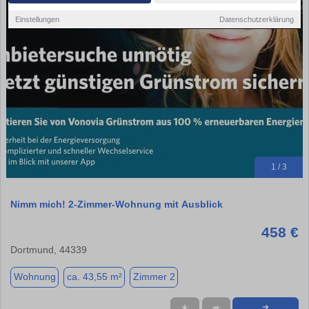
Einstellungen
Datenschutzerklärung
1 / 3
Nimm mich! 2-Zimmer-Wohnung mit Ausblick
458 €
Dortmund, 44339
Wohnung
ca. 43,55 m²
Zimmer 2
★
➦
➜