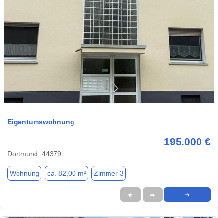
1 / 20
Eigentumswohnung
195.000 €
Dortmund, 44379
Wohnung
ca. 82,00 m²
Zimmer 3
★
➦
➜