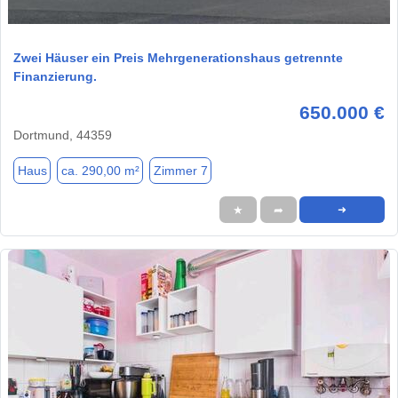
1 / 2
Zwei Häuser ein Preis Mehrgenerationshaus getrennte
Finanzierung.
650.000 €
Dortmund, 44359
Haus
ca. 290,00 m²
Zimmer 7
★
➦
➜