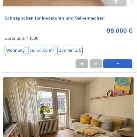
1 / 6
Schnäppchen für Investoren und Selbermacher!
99.000 €
Dortmund, 44388
Wohnung
ca. 64,00 m²
Zimmer 2.5
★
➦
➜