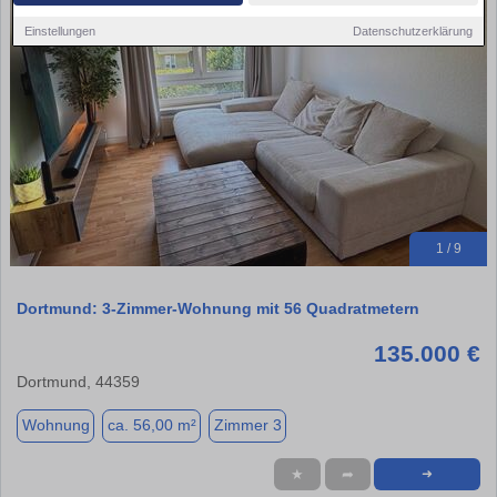
Einstellungen
Datenschutzerklärung
1 / 9
Dortmund: 3-Zimmer-Wohnung mit 56 Quadratmetern
135.000 €
Dortmund, 44359
Wohnung
ca. 56,00 m²
Zimmer 3
★
➦
➜