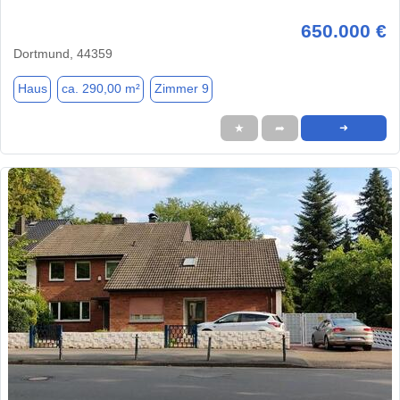
650.000 €
Dortmund, 44359
Haus
ca. 290,00 m²
Zimmer 9
★
➦
➜