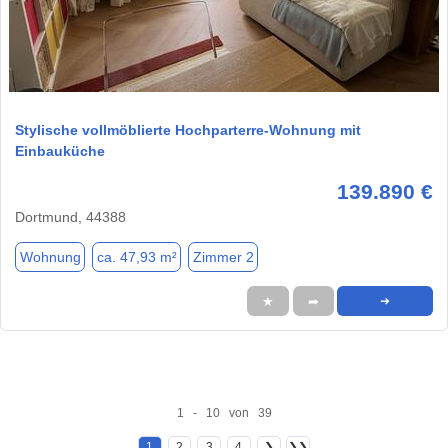
1 / 14
Stylische vollmöblierte Hochparterre-Wohnung mit
Einbauküche
139.890 €
Dortmund, 44388
Wohnung
ca. 47,93 m²
Zimmer 2
★
➦
➜
1 - 10 von 39
1
2
3
4
❯
❯❯