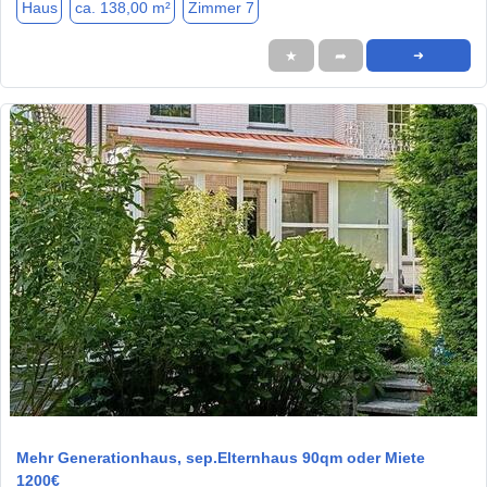
Haus
ca. 138,00 m²
Zimmer 7
★
➦
➜
1 / 1
Mehr Generationhaus, sep.Elternhaus 90qm oder Miete
1200€