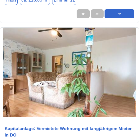
Haus
ca. 216,00 m²
Zimmer 12
★
➦
➜
1 / 5
Kapitalanlage: Vermietete Wohnung mit langjährigem Mieter
in DO