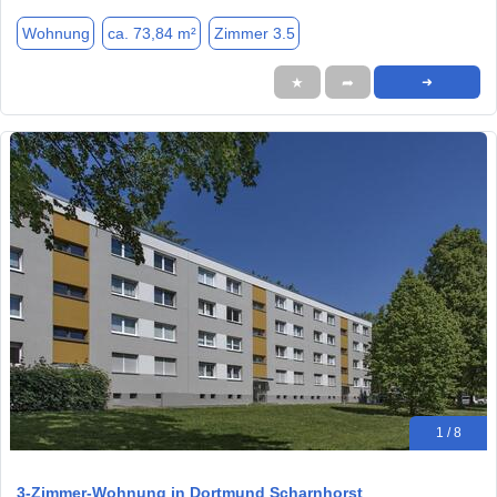
Wohnung
ca. 73,84 m²
Zimmer 3.5
★
➦
➜
1 / 8
3-Zimmer-Wohnung in Dortmund Scharnhorst