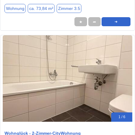
Wohnung
ca. 73,84 m²
Zimmer 3.5
★
➦
➜
1 / 6
Wohnglück - 2-Zimmer-CityWohnung