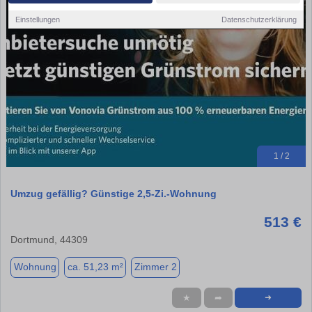
Einstellungen
Datenschutzerklärung
1 / 2
Umzug gefällig? Günstige 2,5-Zi.-Wohnung
513 €
Dortmund, 44309
Wohnung
ca. 51,23 m²
Zimmer 2
★
➦
➜