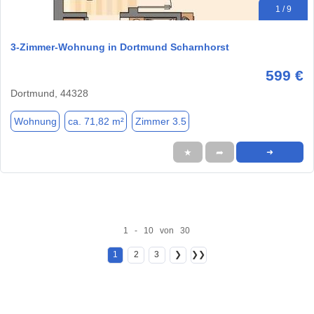
1 / 9
3-Zimmer-Wohnung in Dortmund Scharnhorst
599 €
Dortmund, 44328
Wohnung
ca. 71,82 m²
Zimmer 3.5
★
➦
➜
1 - 10 von 30
1
2
3
❯
❯❯