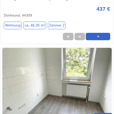
437 €
Dortmund, 44309
Wohnung
ca. 46,35 m²
Zimmer 2
★
➦
➜