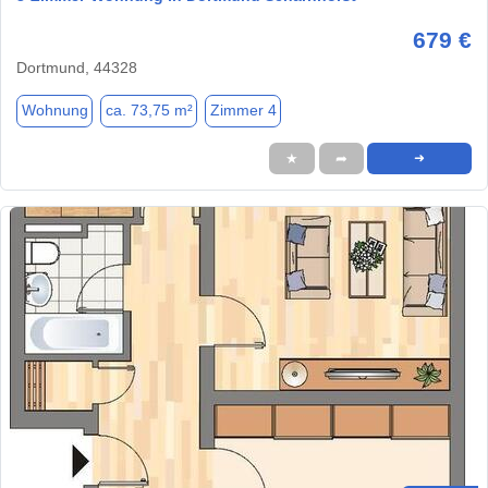
679 €
Dortmund, 44328
Wohnung
ca. 73,75 m²
Zimmer 4
★
➦
➜