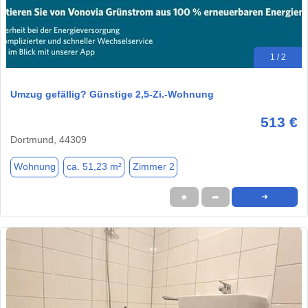
1 / 2
Umzug gefällig? Günstige 2,5-Zi.-Wohnung
513 €
Dortmund, 44309
Wohnung
ca. 51,23 m²
Zimmer 2
★
➦
➜