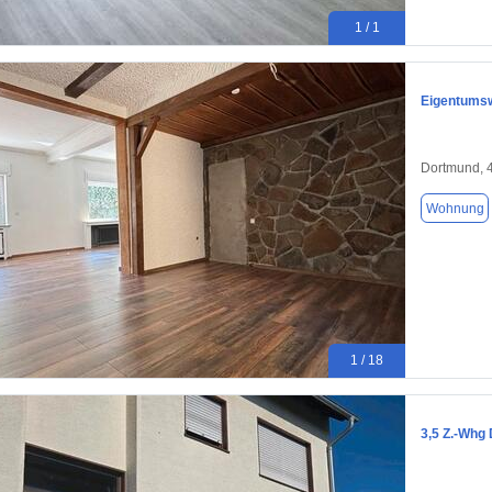
1 / 1
Eigentumsw
Dortmund, 
Wohnung
1 / 18
3,5 Z.-Whg