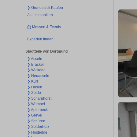
❯ Grundstück Kaufen
Alle Immobilien
Messen & Events
Experten finden
Stadtteile von Dortmund
❯ Asseln
❯ Brackel
❯ Wickede
❯ Neuasseln
❯ Kurl
❯ Husen
❯ Sölde
❯ Scharnhorst
❯ Wambel
❯ Aplerbeck
❯ Grevel
❯ Schüren
❯ Sölderholz
❯ Hostedde