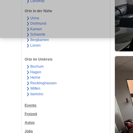
❯ Lanstrop
Orte in der Nähe
❯ Unna
❯ Dortmund
❯ Kamen
❯ Schwerte
❯ Bergkamen
❯ Lünen
Orte im Umkreis
❯ Bochum
❯ Hagen
❯ Herne
❯ Recklinghausen
❯ Witten
❯ Iserlohn
Events
Freizeit
Autos
Jobs