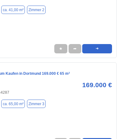
ca. 41,00 m²
Zimmer 2
★
➦
➜
m Kaufen in Dortmund 169.000 € 65 m²
169.000 €
44287
ca. 65,00 m²
Zimmer 3