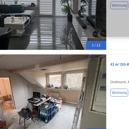
Wohnung
1 / 12
43 m² DG-W
Dortmund, 
Wohnung