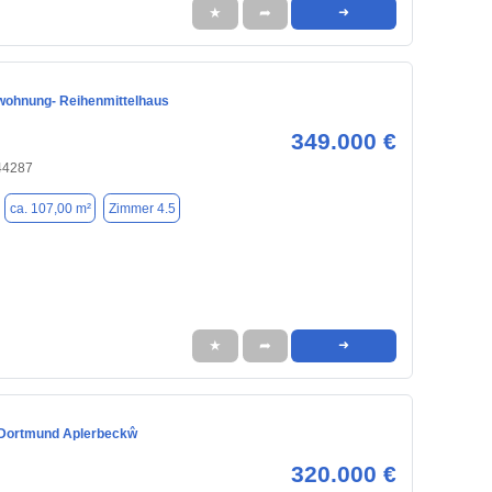
★
➦
➜
ohnung- Reihenmittelhaus
349.000 €
44287
ca. 107,00 m²
Zimmer 4.5
★
➦
➜
 Dortmund Aplerbeckŵ
320.000 €