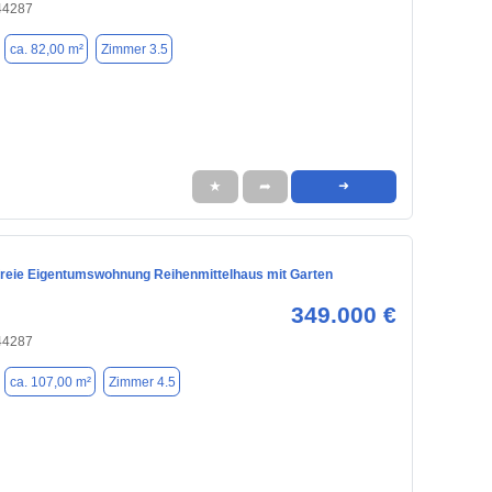
44287
ca. 82,00 m²
Zimmer 3.5
★
➦
➜
freie Eigentumswohnung Reihenmittelhaus mit Garten
349.000 €
44287
ca. 107,00 m²
Zimmer 4.5