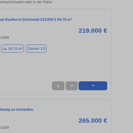
Dortmund Asseln oder in der Nähe.
m Kaufen in Dortmund 219.000 € 69.76 m²
219.000 €
44309
ca. 69,76 m²
Zimmer 3.5
★
➦
➜
nung zu verkaufen.
265.000 €
44309