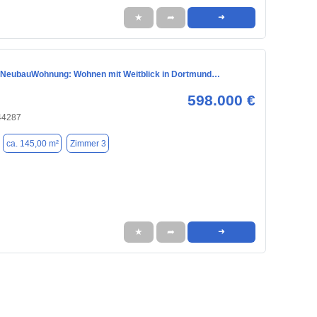
★
➦
➜
 NeubauWohnung: Wohnen mit Weitblick in Dortmund…
598.000 €
44287
ca. 145,00 m²
Zimmer 3
★
➦
➜