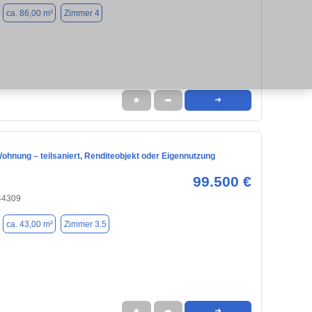
ca. 86,00 m²
Zimmer 4
★
➦
➜
ohnung – teilsaniert, Renditeobjekt oder Eigennutzung
99.500 €
44309
ca. 43,00 m²
Zimmer 3.5
★
➦
➜