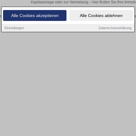
Kapitalanlage oder zur Vermietung – hier finden Sie Ihre Immobi
Alle Cookies akzeptieren
Alle Cookies ablehnen
onnten wir derzeit keine passenden Objekte finden. Schauen Sie bald wieder vo
Einstellungen
Datenschutzerklärung