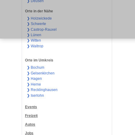
❯ Deusen
Orte in der Nähe
❯ Holzwickede
❯ Schwerte
❯ Castrop-Rauxel
❯ Lünen
❯ Witten
❯ Waltrop
Orte im Umkreis
❯ Bochum
❯ Gelsenkirchen
❯ Hagen
❯ Herne
❯ Recklinghausen
❯ Iserlohn
Events
Freizeit
Autos
Jobs