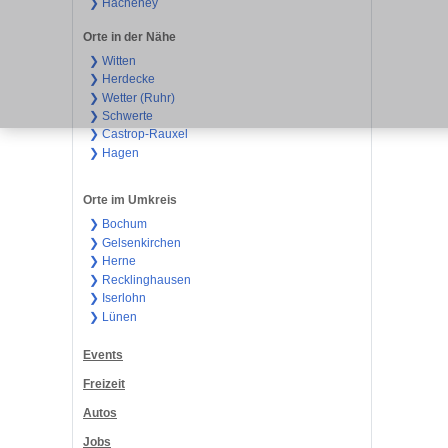
❯ Hacheney
Orte in der Nähe
❯ Witten
❯ Herdecke
❯ Wetter (Ruhr)
❯ Schwerte
❯ Castrop-Rauxel
❯ Hagen
Orte im Umkreis
❯ Bochum
❯ Gelsenkirchen
❯ Herne
❯ Recklinghausen
❯ Iserlohn
❯ Lünen
Events
Freizeit
Autos
Jobs