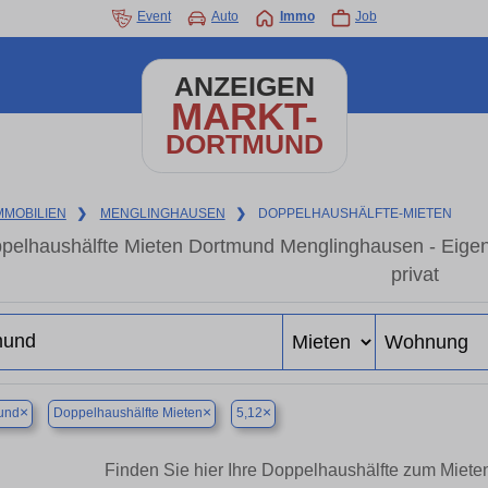
Event
Auto
Immo
Job
ANZEIGEN
MARKT-
DORTMUND
MMOBILIEN
❯
MENGLINGHAUSEN
❯
DOPPELHAUSHÄLFTE-MIETEN
pelhaushälfte Mieten Dortmund Menglinghausen - Eige
privat
×
×
×
und
Doppelhaushälfte Mieten
5,12
Finden Sie hier Ihre Doppelhaushälfte zum Miet