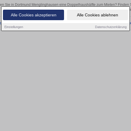
en Sie in Dortmund Menglinghausen eine Doppelhaushälfte zum Mieten? Finden S
als Kapitalanlage oder zur Vermietung – hier finden Sie Ihre Immobili
Alle Cookies akzeptieren
Alle Cookies ablehnen
onnten wir derzeit keine passenden Objekte finden. Schauen Sie bald wieder vo
Einstellungen
Datenschutzerklärung