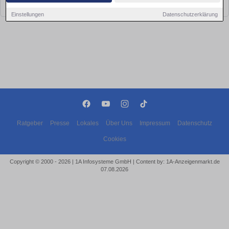
bald wieder vorbei!
Einstellungen
Datenschutzerklärung
Ratgeber
Presse
Lokales
Über Uns
Impressum
Datenschutz
Cookies
Copyright © 2000 - 2026 | 1A Infosysteme GmbH | Content by: 1A-Anzeigenmarkt.de
07.08.2026