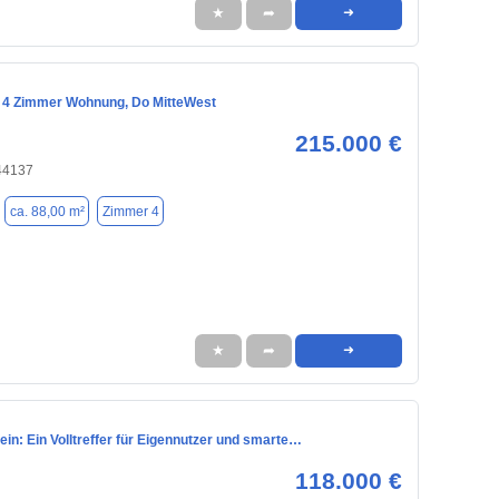
★
➦
➜
4 Zimmer Wohnung, Do MitteWest
215.000 €
44137
ca. 88,00 m²
Zimmer 4
★
➦
➜
fein: Ein Volltreffer für Eigennutzer und smarte…
118.000 €