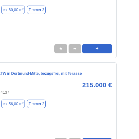
ca. 60,00 m²
Zimmer 3
★
➦
➜
TW in Dortmund-Mitte, bezugsfrei, mit Terasse
215.000 €
44137
ca. 56,00 m²
Zimmer 2