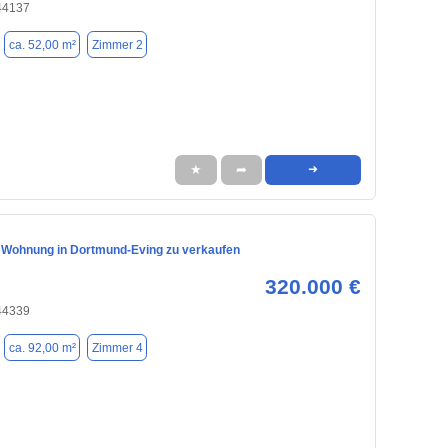
44137
ca. 52,00 m²
Zimmer 2
★
➦
➜
 Wohnung in Dortmund-Eving zu verkaufen
320.000 €
44339
ca. 92,00 m²
Zimmer 4