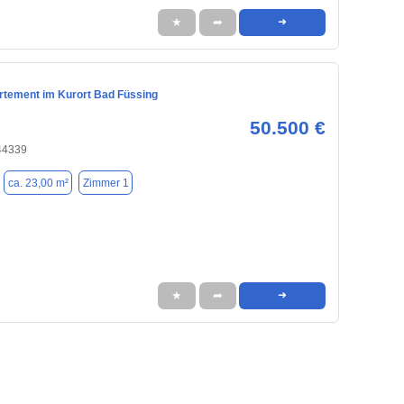
★
➦
➜
rtement im Kurort Bad Füssing
50.500 €
44339
ca. 23,00 m²
Zimmer 1
★
➦
➜