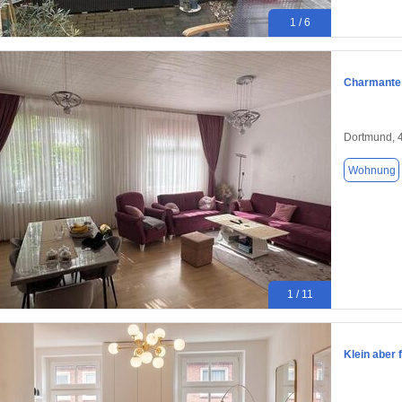
1 / 6
Charmante 
Dortmund, 
Wohnung
1 / 11
Klein aber 