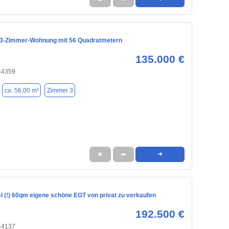
3-Zimmer-Wohnung mit 56 Quadratmetern
135.000 €
44359
ca. 56,00 m²
Zimmer 3
★
➦
➜
l (!) 60qm eigene schöne EGT von privat zu verkaufen
192.500 €
44137