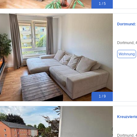
1 / 5
Dortmund: 
Dortmund, 
Wohnung
1 / 9
Kreuzvierte
Dortmund, 