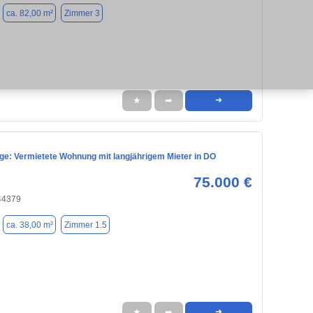
ca. 82,00 m²
Zimmer 3
★
➦
➜
age: Vermietete Wohnung mit langjährigem Mieter in DO
75.000 €
44379
ca. 38,00 m²
Zimmer 1.5
★
➦
➜