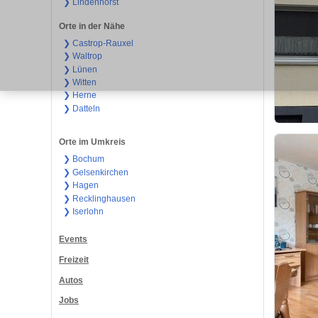
❯ Lindenhorst
Orte in der Nähe
❯ Castrop-Rauxel
❯ Waltrop
❯ Lünen
❯ Witten
❯ Herne
❯ Datteln
Orte im Umkreis
❯ Bochum
❯ Gelsenkirchen
❯ Hagen
❯ Recklinghausen
❯ Iserlohn
Events
Freizeit
Autos
Jobs