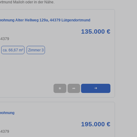
Dortmund Mailoh oder in der Nähe.
ohnung Alter Hellweg 129a, 44379 Lütgendortmund
135.000 €
44379
ca. 66,67 m²
Zimmer 3
★
➦
➜
wohnung
195.000 €
44379