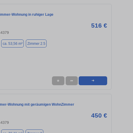
immer-Wohnung in ruhiger Lage
516 €
44379
ca. 53,56 m²
Zimmer 2.5
★
➦
➜
immer-Wohnung mit geräumigen WohnZimmer
450 €
44379