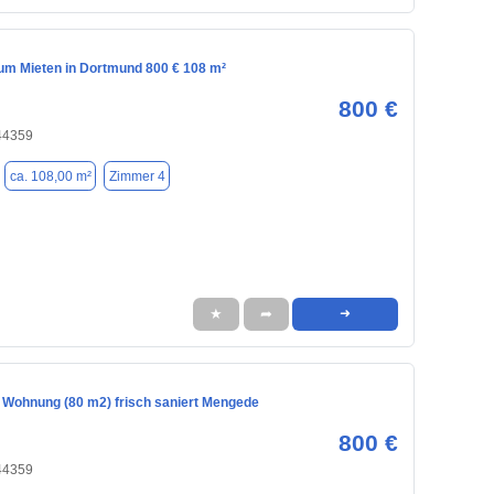
m Mieten in Dortmund 800 € 108 m²
800 €
44359
ca. 108,00 m²
Zimmer 4
★
➦
➜
 Wohnung (80 m2) frisch saniert Mengede
800 €
44359