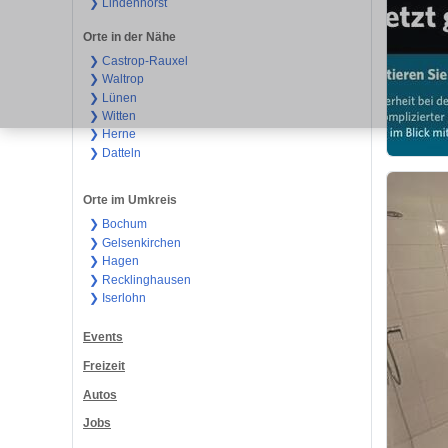
❯ Lindenhorst
Orte in der Nähe
❯ Castrop-Rauxel
❯ Waltrop
❯ Lünen
❯ Witten
❯ Herne
❯ Datteln
Orte im Umkreis
❯ Bochum
❯ Gelsenkirchen
❯ Hagen
❯ Recklinghausen
❯ Iserlohn
Events
Freizeit
Autos
Jobs