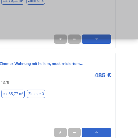
ca. 76,11 m²
Zimmer 3
★
➦
➜
Zimmer-Wohnung mit hellem, modernisiertem…
485 €
44379
ca. 65,77 m²
Zimmer 3
★
➦
➜