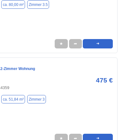
ca. 80,00 m²
Zimmer 3.5
★
➦
➜
e 2-Zimmer Wohnung
475 €
44359
ca. 51,84 m²
Zimmer 3
★
➦
➜