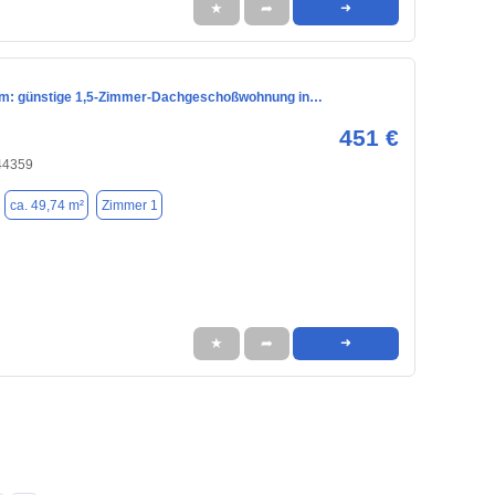
★
➦
➜
m: günstige 1,5-Zimmer-Dachgeschoßwohnung in…
451 €
44359
ca. 49,74 m²
Zimmer 1
★
➦
➜