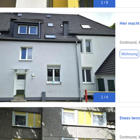
1 / 9
Hier macht
Dortmund, 
Wohnung
1 / 4
Etwas beso
Dortmund, 