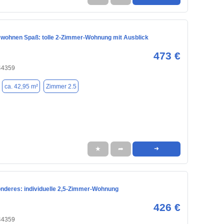
 wohnen Spaß: tolle 2-Zimmer-Wohnung mit Ausblick
473 €
44359
ca. 42,95 m²
Zimmer 2.5
★
➦
➜
nderes: individuelle 2,5-Zimmer-Wohnung
426 €
44359