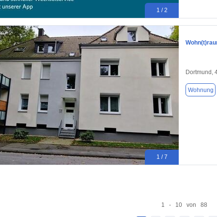
1 / 2
Wohn(t)rau
Dortmund, 
Wohnung
1 / 7
1 - 10 von 88