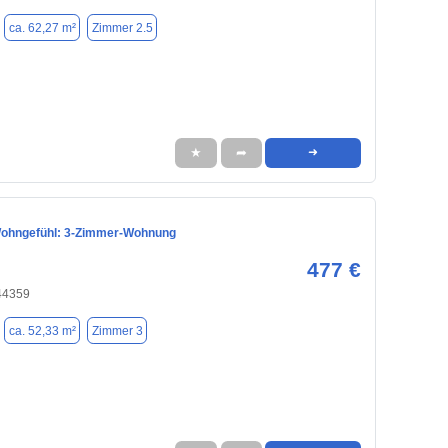
ca. 62,27 m²
Zimmer 2.5
★
➦
➜
 Wohngefühl: 3-Zimmer-Wohnung
477 €
44359
ca. 52,33 m²
Zimmer 3