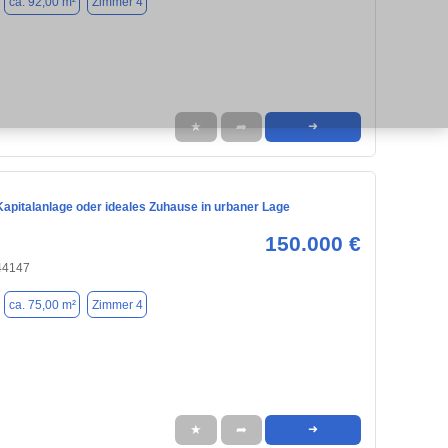
ca. 92,00 m²
Zimmer 4
★
➦
➜
Kapitalanlage oder ideales Zuhause in urbaner Lage
150.000 €
44147
ca. 75,00 m²
Zimmer 4
★
➦
➜