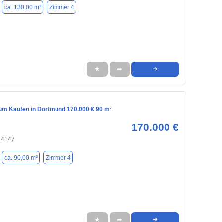
ca. 130,00 m²
Zimmer 4
★
➦
➜
m Kaufen in Dortmund 170.000 € 90 m²
170.000 €
44147
ca. 90,00 m²
Zimmer 4
★
➦
➜