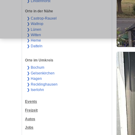
❯ Lindenhorst
Orte in der Nähe
❯ Castrop-Rauxel
❯ Waltrop
❯ Lünen
❯ Witten
❯ Herne
❯ Datteln
Orte im Umkreis
❯ Bochum
❯ Gelsenkirchen
❯ Hagen
❯ Recklinghausen
❯ Iserlohn
Events
Freizeit
Autos
Jobs