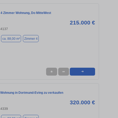
4 Zimmer Wohnung, Do MitteWest
215.000 €
44137
ca. 88,00 m²
Zimmer 4
★
➦
➜
 Wohnung in Dortmund-Eving zu verkaufen
320.000 €
44339