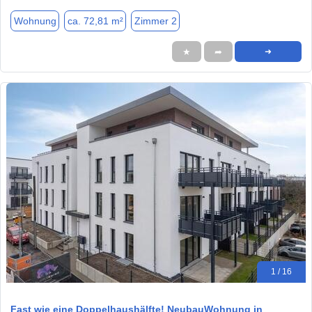
Wohnung
ca. 72,81 m²
Zimmer 2
★
➦
➜
1 / 16
Fast wie eine Doppelhaushälfte! NeubauWohnung in