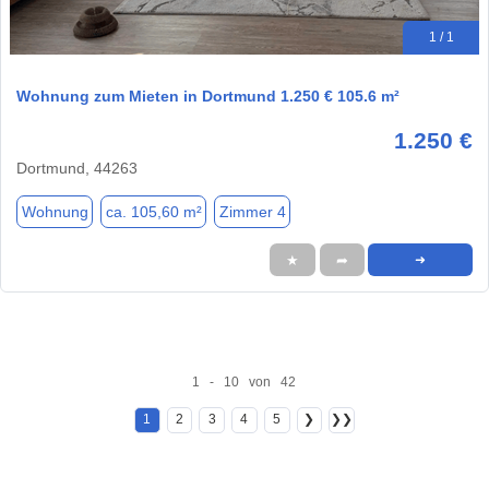
1 / 1
Wohnung zum Mieten in Dortmund 1.250 € 105.6 m²
1.250 €
Dortmund, 44263
Wohnung
ca. 105,60 m²
Zimmer 4
★
➦
➜
1 - 10 von 42
1
2
3
4
5
❯
❯❯