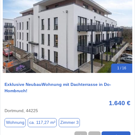
1 / 16
Exklusive NeubauWohnung mit Dachterrasse in Do-
Hombruch!
1.640 €
Dortmund, 44225
Wohnung
ca. 117,27 m²
Zimmer 3