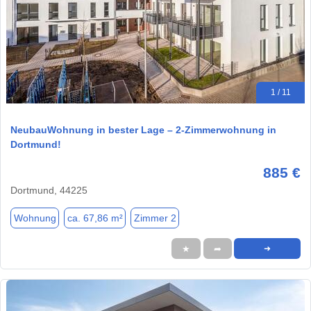
1 / 11
NeubauWohnung in bester Lage – 2-Zimmerwohnung in
Dortmund!
885 €
Dortmund, 44225
Wohnung
ca. 67,86 m²
Zimmer 2
★
➦
➜