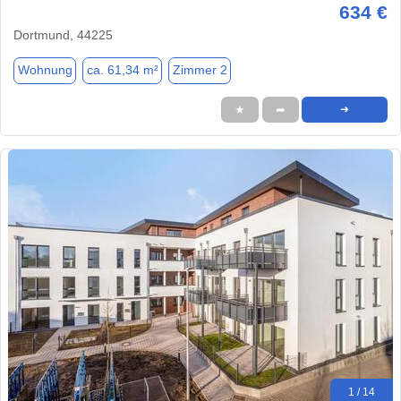
634 €
Dortmund, 44225
Wohnung
ca. 61,34 m²
Zimmer 2
★
➦
➜
1 / 14