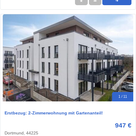
★
➦
➜
1 / 11
Erstbezug: 2-Zimmerwohnung mit Gartenanteil!
947 €
Dortmund, 44225