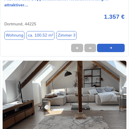
attraktiver…
1.357 €
Dortmund, 44225
Wohnung
ca. 100,52 m²
Zimmer 3
★
➦
➜