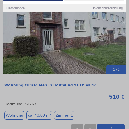
Einstellungen
Datenschutzerklärung
1 / 1
Wohnung zum Mieten in Dortmund 510 € 40 m²
510 €
Dortmund, 44263
Wohnung
ca. 40,00 m²
Zimmer 1
★
➦
➜