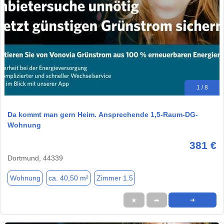
1 / 8
Da kommt man gern Heim. Ansprechende 1,5-Raum-DG-
Wohnung
381 €
Dortmund, 44339
Wohnung
ca. 40,50 m²
Zimmer 1.5
★
➦
➜