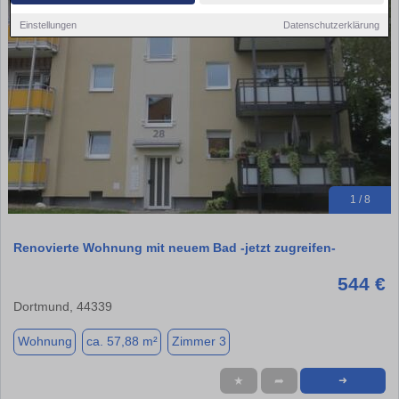
Einstellungen
Datenschutzerklärung
1 / 8
Renovierte Wohnung mit neuem Bad -jetzt zugreifen-
544 €
Dortmund, 44339
Wohnung
ca. 57,88 m²
Zimmer 3
★
➦
➜