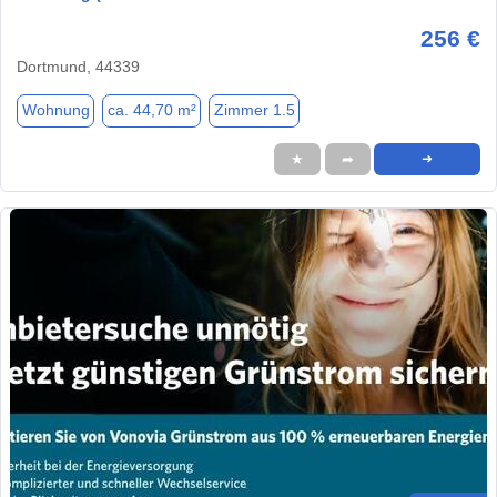
256 €
Dortmund, 44339
Wohnung
ca. 44,70 m²
Zimmer 1.5
★
➦
➜