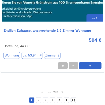
1 / 5
Endlich Zuhause: ansprechende 2,5-Zimmer-Wohnung
594 €
Dortmund, 44339
Wohnung
ca. 53,94 m²
Zimmer 2
★
➦
➜
1 - 10 von 71
1
2
3
4
5
❯
❯❯