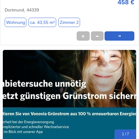
458 €
Dortmund, 44339
Wohnung
ca. 43,55 m²
Zimmer 2
★
➦
➜
1 / 7