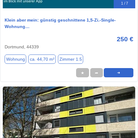
1 / 7
Klein aber mein: günstig geschnittene 1,5-Zi.-Single-
Wohnung…
250 €
Dortmund, 44339
Wohnung
ca. 44,70 m²
Zimmer 1.5
★
➦
➜