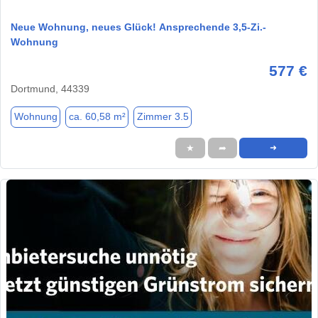
Neue Wohnung, neues Glück! Ansprechende 3,5-Zi.-
Wohnung
577 €
Dortmund, 44339
Wohnung
ca. 60,58 m²
Zimmer 3.5
★
➦
➜