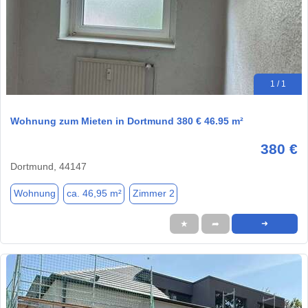
1 / 1
Wohnung zum Mieten in Dortmund 380 € 46.95 m²
380 €
Dortmund, 44147
Wohnung
ca. 46,95 m²
Zimmer 2
★
➦
➜