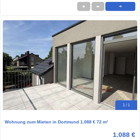
★
➦
➜
1 / 1
Wohnung zum Mieten in Dortmund 1.088 € 72 m²
1.088 €