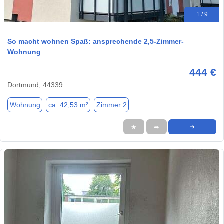
1 / 9
So macht wohnen Spaß: ansprechende 2,5-Zimmer-
Wohnung
444 €
Dortmund, 44339
Wohnung
ca. 42,53 m²
Zimmer 2
★
➦
➜