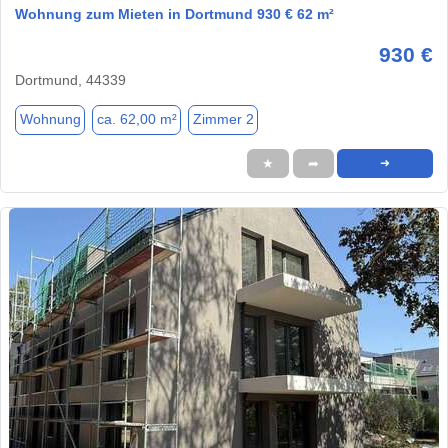
Wohnung zum Mieten in Dortmund 930 € 62 m²
930 €
Dortmund, 44339
Wohnung
ca. 62,00 m²
Zimmer 2
★
➦
➜