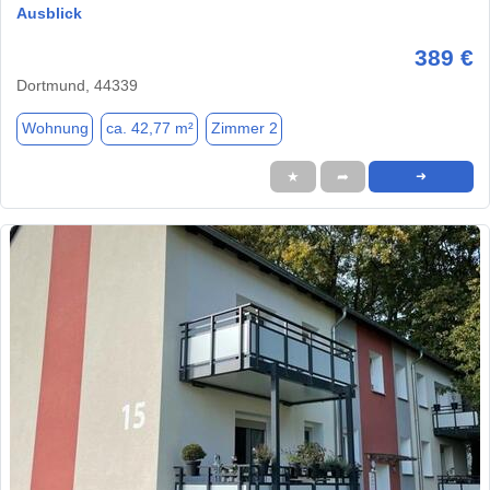
Ausblick
389 €
Dortmund, 44339
Wohnung
ca. 42,77 m²
Zimmer 2
★
➦
➜