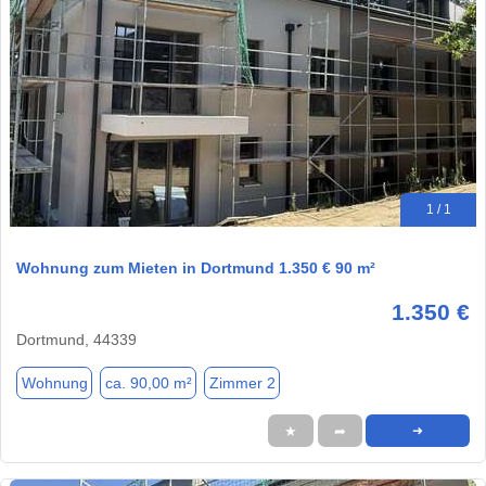
1 / 1
Wohnung zum Mieten in Dortmund 1.350 € 90 m²
1.350 €
Dortmund, 44339
Wohnung
ca. 90,00 m²
Zimmer 2
★
➦
➜