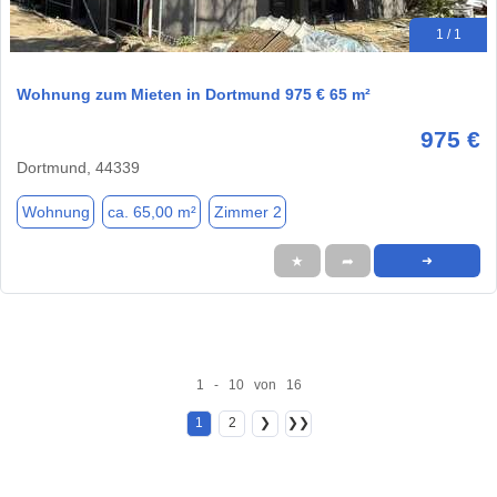
1 / 1
Wohnung zum Mieten in Dortmund 975 € 65 m²
975 €
Dortmund, 44339
Wohnung
ca. 65,00 m²
Zimmer 2
★
➦
➜
1 - 10 von 16
1
2
❯
❯❯