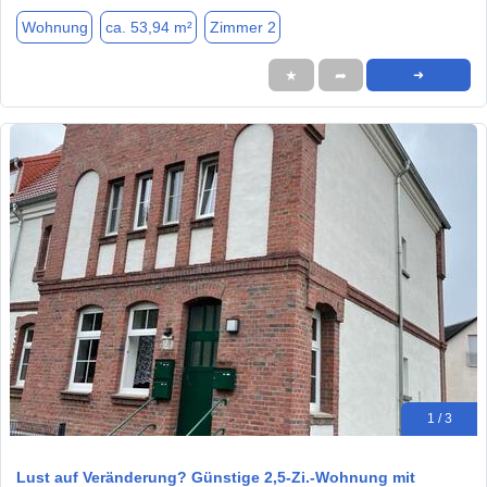
Wohnung
ca. 53,94 m²
Zimmer 2
★
➦
➜
1 / 3
Lust auf Veränderung? Günstige 2,5-Zi.-Wohnung mit