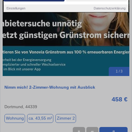
Einstellungen
Datenschutzerklärung
1 / 3
Nimm mich! 2-Zimmer-Wohnung mit Ausblick
458 €
Dortmund, 44339
Wohnung
ca. 43,55 m²
Zimmer 2
★
➦
➜