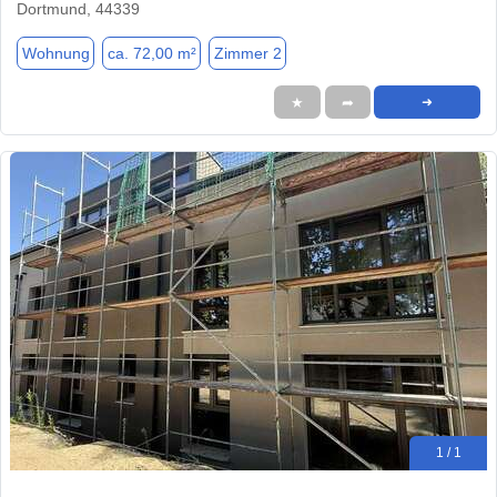
Dortmund, 44339
Wohnung
ca. 72,00 m²
Zimmer 2
★
➦
➜
1 / 1