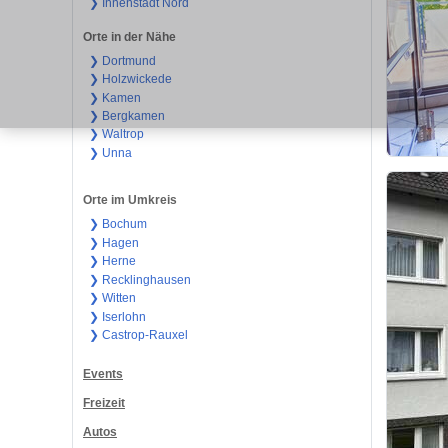
❯ Innenstadt Nord
Orte in der Nähe
❯ Dortmund
❯ Holzwickede
❯ Kamen
❯ Bergkamen
❯ Waltrop
❯ Unna
Orte im Umkreis
❯ Bochum
❯ Hagen
❯ Herne
❯ Recklinghausen
❯ Witten
❯ Iserlohn
❯ Castrop-Rauxel
Events
Freizeit
Autos