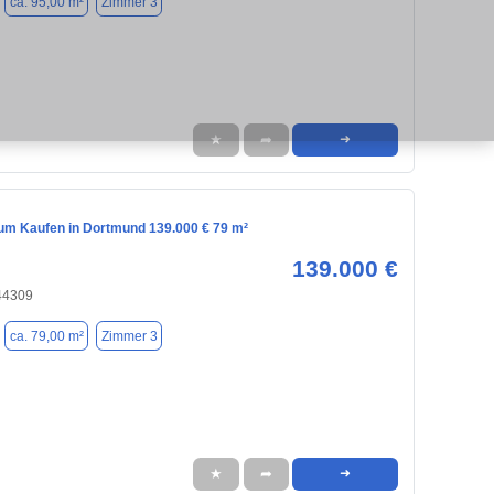
ca. 95,00 m²
Zimmer 3
★
➦
➜
m Kaufen in Dortmund 139.000 € 79 m²
139.000 €
44309
ca. 79,00 m²
Zimmer 3
★
➦
➜