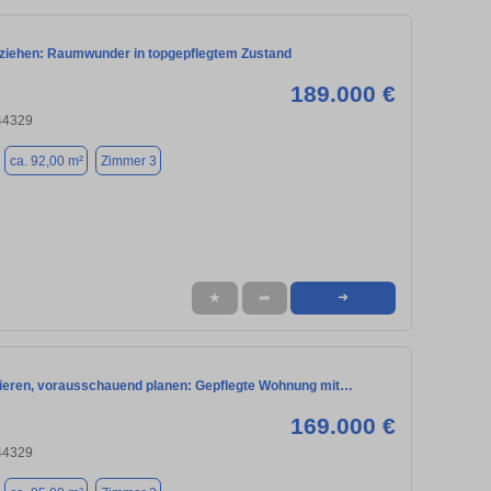
nziehen: Raumwunder in topgepflegtem Zustand
189.000 €
44329
ca. 92,00 m²
Zimmer 3
★
➦
➜
tieren, vorausschauend planen: Gepflegte Wohnung mit…
169.000 €
44329