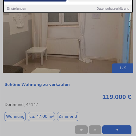
Einstellungen
Datenschutzerklärung
1 / 9
Schöne Wohnung zu verkaufen
119.000 €
Dortmund, 44147
Wohnung
ca. 47,00 m²
Zimmer 3
★
➦
➜