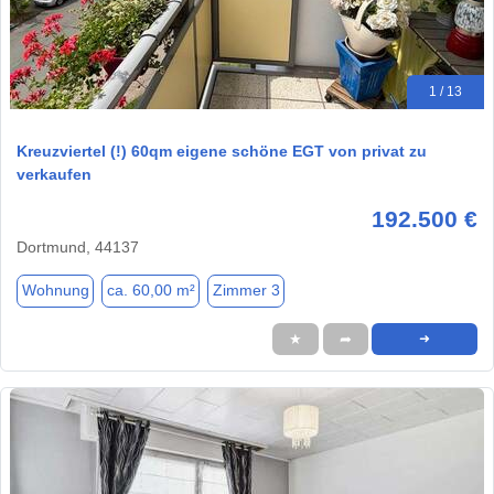
1 / 13
Kreuzviertel (!) 60qm eigene schöne EGT von privat zu
verkaufen
192.500 €
Dortmund, 44137
Wohnung
ca. 60,00 m²
Zimmer 3
★
➦
➜