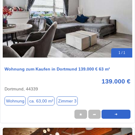
1 / 1
Wohnung zum Kaufen in Dortmund 139.000 € 63 m²
139.000 €
Dortmund, 44339
Wohnung
ca. 63,00 m²
Zimmer 3
★
➦
➜