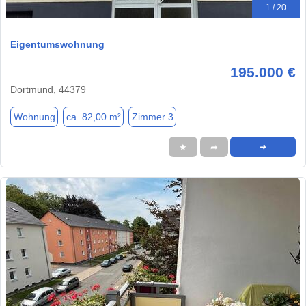
1 / 20
Eigentumswohnung
195.000 €
Dortmund, 44379
Wohnung
ca. 82,00 m²
Zimmer 3
★
➦
➜