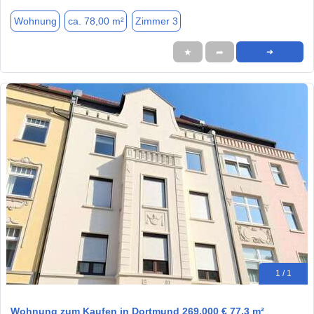
Wohnung
ca. 78,00 m²
Zimmer 3
★
➦
➜
1 / 1
Wohnung zum Kaufen in Dortmund 269.000 € 77.3 m²