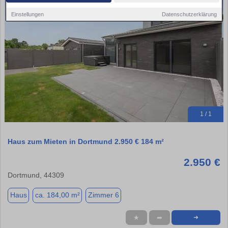
Einstellungen
Datenschutzerklärung
1 / 1
Haus zum Mieten in Dortmund 2.950 € 184 m²
2.950 €
Dortmund, 44309
Haus
ca. 184,00 m²
Zimmer 6
★
➦
➜