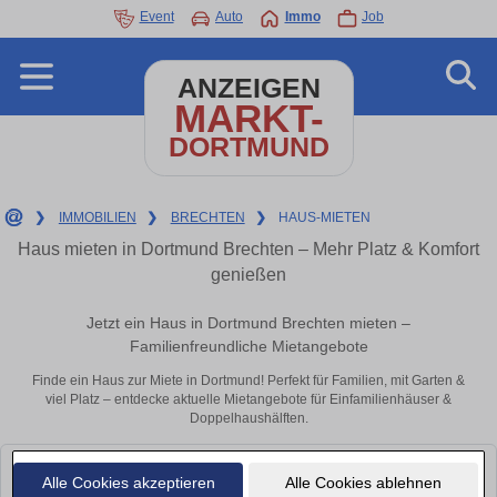
Event
Auto
Immo
Job
ANZEIGEN
MARKT-
DORTMUND
❯
IMMOBILIEN
❯
BRECHTEN
❯
HAUS-MIETEN
Haus mieten in Dortmund Brechten – Mehr Platz & Komfort
genießen
Jetzt ein Haus in Dortmund Brechten mieten –
Familienfreundliche Mietangebote
Finde ein Haus zur Miete in Dortmund! Perfekt für Familien, mit Garten &
viel Platz – entdecke aktuelle Mietangebote für Einfamilienhäuser &
Doppelhaushälften.
Leider konnten wir derzeit keine passenden Objekte finden. Schauen Sie
Alle Cookies akzeptieren
Alle Cookies ablehnen
bald wieder vorbei!