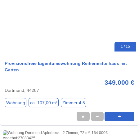
1 / 15
Provisionsfreie Eigentumswohnung Reihenmittelhaus mit
Garten
349.000 €
Dortmund, 44287
Wohnung
ca. 107,00 m²
Zimmer 4.5
★
➦
➜