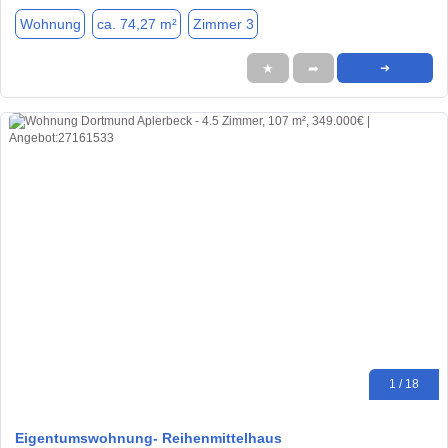
Wohnung
ca. 74,27 m²
Zimmer 3
★
➦
➜
1 / 18
Eigentumswohnung- Reihenmittelhaus