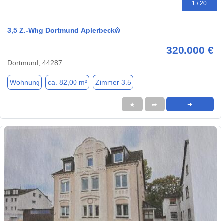
1 / 20
3,5 Z.-Whg Dortmund Aplerbeckŵ
320.000 €
Dortmund, 44287
Wohnung
ca. 82,00 m²
Zimmer 3.5
★
➦
➜