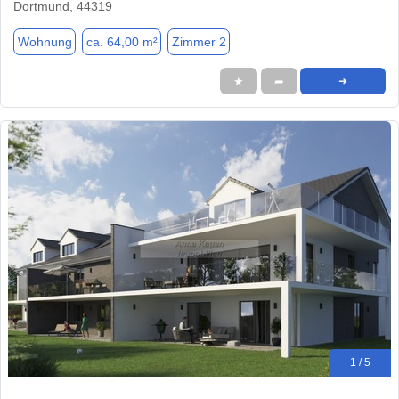
Dortmund, 44319
Wohnung
ca. 64,00 m²
Zimmer 2
★
➦
➜
1 / 5