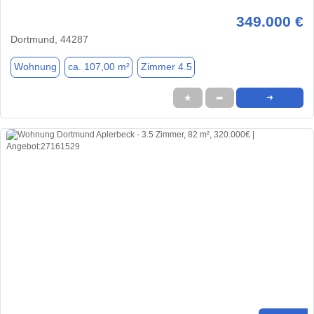
349.000 €
Dortmund, 44287
Wohnung
ca. 107,00 m²
Zimmer 4.5
★
➦
➜