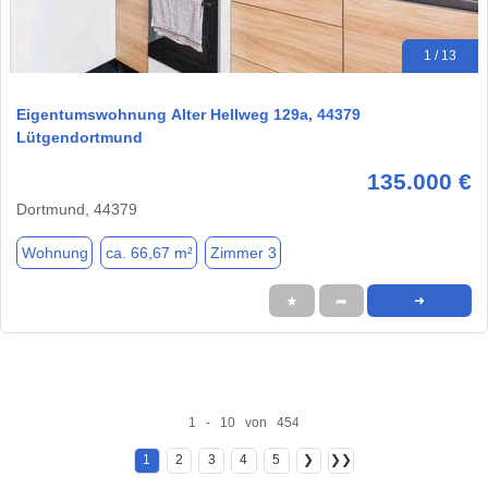
1 / 13
Eigentumswohnung Alter Hellweg 129a, 44379
Lütgendortmund
135.000 €
Dortmund, 44379
Wohnung
ca. 66,67 m²
Zimmer 3
★
➦
➜
1 - 10 von 454
1
2
3
4
5
❯
❯❯