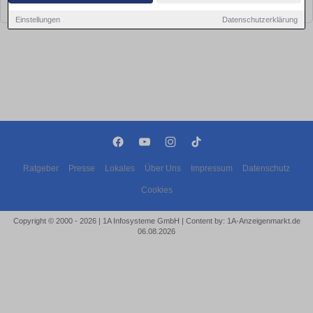
bald wieder vorbei!
Einstellungen
Datenschutzerklärung
Ratgeber
Presse
Lokales
Über Uns
Impressum
Datenschutz
Cookies
Copyright © 2000 - 2026 | 1A Infosysteme GmbH | Content by: 1A-Anzeigenmarkt.de
06.08.2026