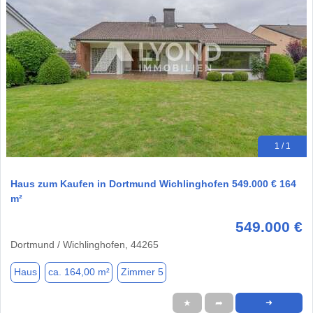
1 / 1
Haus zum Kaufen in Dortmund Wichlinghofen 549.000 € 164
m²
549.000 €
Dortmund / Wichlinghofen, 44265
Haus
ca. 164,00 m²
Zimmer 5
★
➦
➜