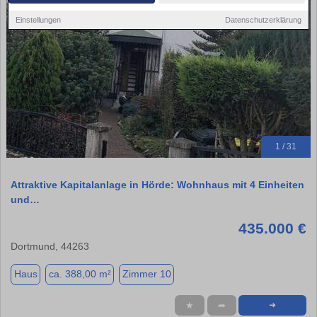
Einstellungen
Datenschutzerklärung
1 / 31
Attraktive Kapitalanlage in Hörde: Wohnhaus mit 4 Einheiten
und…
435.000 €
Dortmund, 44263
Haus
ca. 388,00 m²
Zimmer 10
★
➦
➜