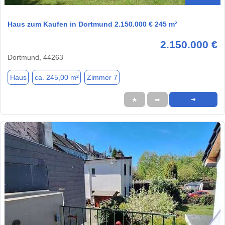
Haus zum Kaufen in Dortmund 2.150.000 € 245 m²
2.150.000 €
Dortmund, 44263
Haus
ca. 245,00 m²
Zimmer 7
★
➦
➜