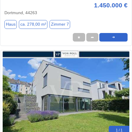
1.450.000 €
Dortmund, 44263
Haus
ca. 278,00 m²
Zimmer 7
★
➦
➜
1 / 1