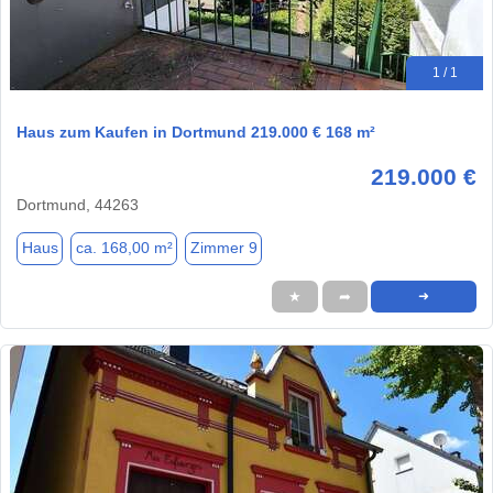
1 / 1
Haus zum Kaufen in Dortmund 219.000 € 168 m²
219.000 €
Dortmund, 44263
Haus
ca. 168,00 m²
Zimmer 9
★
➦
➜