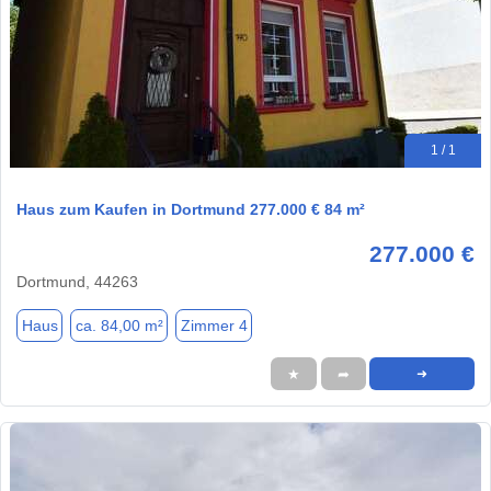
1 / 1
Haus zum Kaufen in Dortmund 277.000 € 84 m²
277.000 €
Dortmund, 44263
Haus
ca. 84,00 m²
Zimmer 4
★
➦
➜