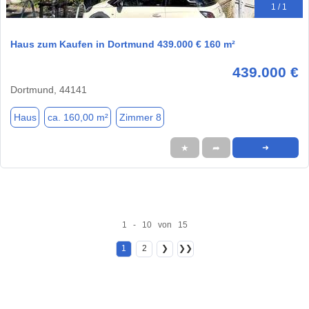
1 / 1
Haus zum Kaufen in Dortmund 439.000 € 160 m²
439.000 €
Dortmund, 44141
Haus
ca. 160,00 m²
Zimmer 8
★
➦
➜
1 - 10 von 15
1
2
❯
❯❯