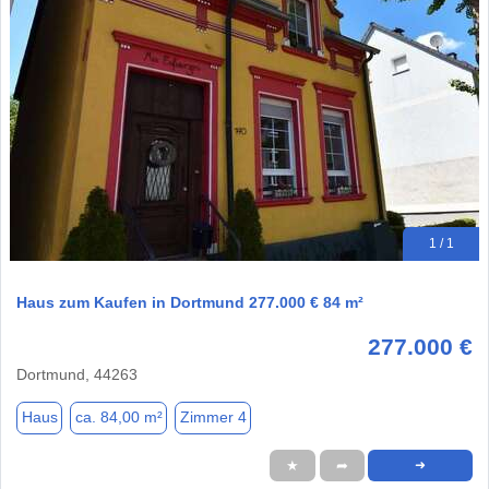
1 / 1
Haus zum Kaufen in Dortmund 277.000 € 84 m²
277.000 €
Dortmund, 44263
Haus
ca. 84,00 m²
Zimmer 4
★
➦
➜