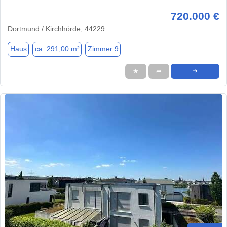
720.000 €
Dortmund / Kirchhörde, 44229
Haus
ca. 291,00 m²
Zimmer 9
★
➦
➜