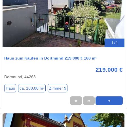
1 / 1
Haus zum Kaufen in Dortmund 219.000 € 168 m²
219.000 €
Dortmund, 44263
Haus
ca. 168,00 m²
Zimmer 9
★
➦
➜