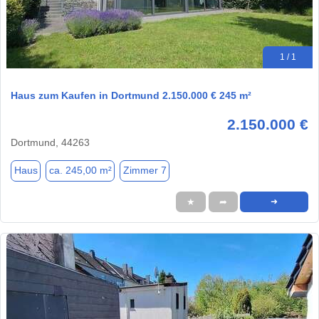
1 / 1
Haus zum Kaufen in Dortmund 2.150.000 € 245 m²
2.150.000 €
Dortmund, 44263
Haus
ca. 245,00 m²
Zimmer 7
★
➦
➜