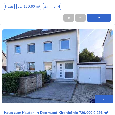
Haus
ca. 150,60 m²
Zimmer 4
★
➦
➜
1 / 1
Haus zum Kaufen in Dortmund Kirchhörde 720.000 € 291 m²