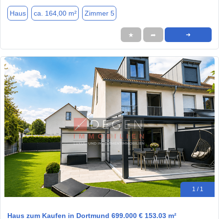
Haus
ca. 164,00 m²
Zimmer 5
★
➦
➜
1 / 1
Haus zum Kaufen in Dortmund 699.000 € 153.03 m²