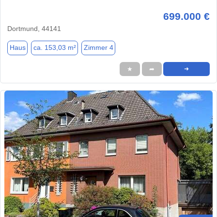
699.000 €
Dortmund, 44141
Haus
ca. 153,03 m²
Zimmer 4
★
➦
➜