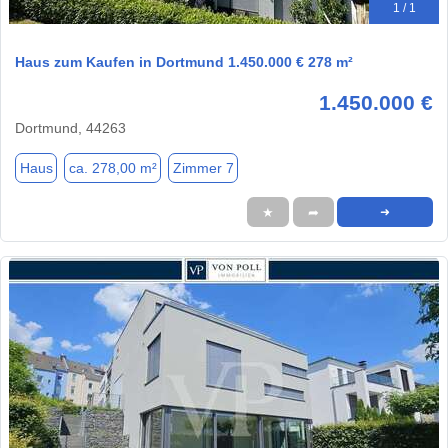
1 / 1
Haus zum Kaufen in Dortmund 1.450.000 € 278 m²
1.450.000 €
Dortmund, 44263
Haus
ca. 278,00 m²
Zimmer 7
★
➦
➜