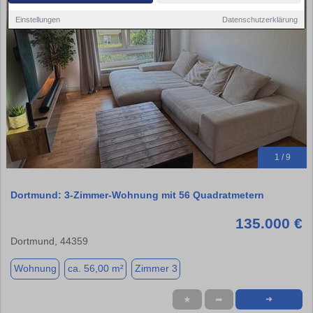
Einstellungen
Datenschutzerklärung
1 / 9
Dortmund: 3-Zimmer-Wohnung mit 56 Quadratmetern
135.000 €
Dortmund, 44359
Wohnung
ca. 56,00 m²
Zimmer 3
★
➦
➜