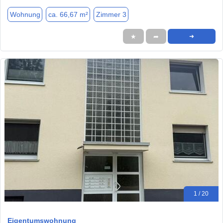
Wohnung
ca. 66,67 m²
Zimmer 3
★
➦
➜
1 / 20
Eigentumswohnung