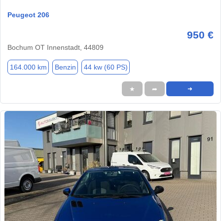
Peugeot 206
950 €
Bochum OT Innenstadt, 44809
164.000 km
Benzin
44 kw (60 PS)
★
➦
➜