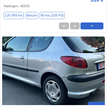
Hattingen, 45525
126.999 km
Benzin
80 kw (109 PS)
★
➦
➜