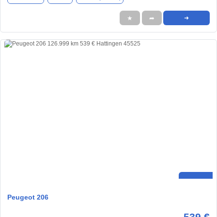
★
➦
➜
Peugeot 206
539 €