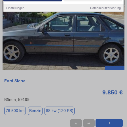
Einstellungen
Datenschutzerklärung
Ford Sierra
9.850 €
Bönen, 59199
76.500 km
Benzin
88 kw (120 PS)
★
➦
➜