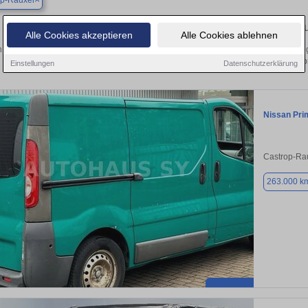
op-Rauxel
Finden Sie in Castrop-Rauxel Ihren gebra
Alle Cookies akzeptieren
Alle Cookies ablehnen
 Sie in Castrop-Rauxel einen Nissan Primastar Gebrauchtwagen? Entdecken Sie 
und Preisklassen von privat und v
Einstellungen
Datenschutzerklärung
Nissan Pri
Castrop-Ra
263.000 k