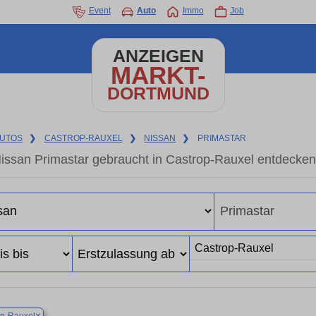
Event
Auto
Immo
Job
ANZEIGEN
MARKT-
DORTMUND
UTOS
❯
CASTROP-RAUXEL
❯
NISSAN
❯
PRIMASTAR
issan Primastar gebraucht in Castrop-Rauxel entdecke
×