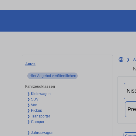
❯
A
Autos
N
Hier Angebot veröffentlichen
Fahrzeugklassen
❯ Kleinwagen
❯ SUV
❯ Van
❯ Pickup
❯ Transporter
❯ Camper
❯ Jahreswagen