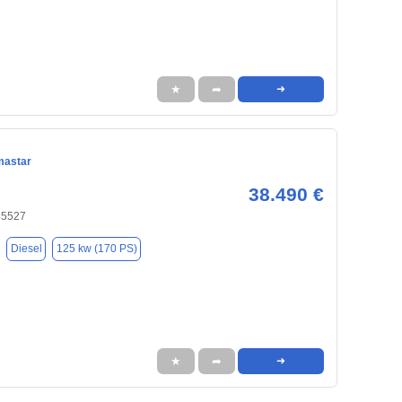
★
➦
➜
mastar
38.490 €
45527
Diesel
125 kw (170 PS)
★
➦
➜