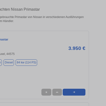
uchten Nissan Primastar
gebrauchte Primastar von Nissan in verschiedenen Ausführungen
om Händler.
mastar
3.950 €
uxel, 44575
m
Diesel
84 kw (114 PS)
★
➦
➜