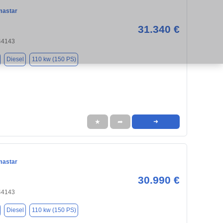
mastar
31.340 €
44143
Diesel
110 kw (150 PS)
★
➦
➜
mastar
30.990 €
44143
Diesel
110 kw (150 PS)