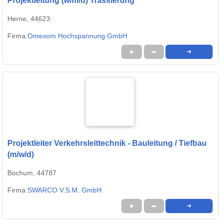
Projektleitung (w/m/d) Trassierung
Herne, 44623
Firma:
Omexom Hochspannung GmbH
★
➦
➜
Projektleiter Verkehrsleittechnik - Bauleitung / Tiefbau
(m/w/d)
Bochum, 44787
Firma:
SWARCO V.S.M. GmbH
★
➦
➜