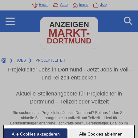
Event
Auto
Immo
Job
ANZEIGEN
MARKT-
DORTMUND
❯
JOBS
❯
PROJEKTLEITER
Projektleiter Jobs in Dortmund - Jetzt Jobs in Voll-
und Teilzeit entdecken
Aktuelle Stellenangebote für Projektleiter in
Dortmund – Teilzeit oder Vollzeit
Sie suchen nach Projektleiter Jobs in Dortmund? Bei uns finden Sie
aktuelle Stellenangebote in Vollzeit und Teilzeit – ideal für
Berufseinsteiger, erfahrene Fachkräfte oder Quereinsteiger. Egal ob im
Büro, vor Ort oder remote: Entdecken Sie jetzt neue Chancen in Ihrer
Alle Cookies akzeptieren
Alle Cookies ablehnen
Region und bewerben Sie sich direkt auf passende Projektleiter-Stellen